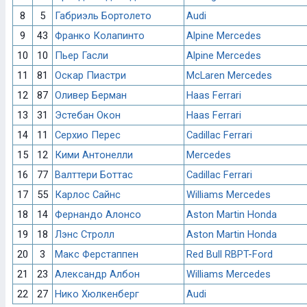
8
5
Габриэль Бортолето
Audi
9
43
Франко Колапинто
Alpine Mercedes
10
10
Пьер Гасли
Alpine Mercedes
11
81
Оскар Пиастри
McLaren Mercedes
12
87
Оливер Берман
Haas Ferrari
13
31
Эстебан Окон
Haas Ferrari
14
11
Серхио Перес
Cadillac Ferrari
15
12
Кими Антонелли
Mercedes
16
77
Валттери Боттас
Cadillac Ferrari
17
55
Карлос Сайнс
Williams Mercedes
18
14
Фернандо Алонсо
Aston Martin Honda
19
18
Лэнс Стролл
Aston Martin Honda
20
3
Макс Ферстаппен
Red Bull RBPT-Ford
21
23
Александр Албон
Williams Mercedes
22
27
Нико Хюлкенберг
Audi