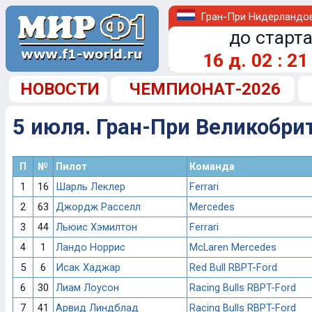
Гран-При Нидерландо
до старта
16
д.
02
:
21
НОВОСТИ
ЧЕМПИОНАТ-2026
5 июля. Гран-При Великобри
П
№
Пилот
Команда
1
16
Шарль Леклер
Ferrari
2
63
Джордж Расселл
Mercedes
3
44
Льюис Хэмилтон
Ferrari
4
1
Ландо Норрис
McLaren Mercedes
5
6
Исак Хаджар
Red Bull RBPT-Ford
6
30
Лиам Лоусон
Racing Bulls RBPT-Ford
7
41
Арвид Линдблад
Racing Bulls RBPT-Ford