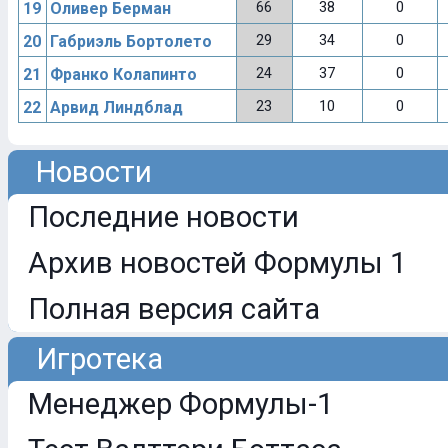
66
38
0
19
Оливер Берман
29
34
0
20
Габриэль Бортолето
24
37
0
21
Франко Колапинто
23
10
0
22
Арвид Линдблад
Новости
Последние новости
Архив новостей Формулы 1
Полная версия сайта
Игротека
Менеджер Формулы-1