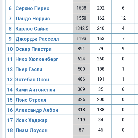
1638
292
6
6
Серхио Перес
1558
162
12
7
Ландо Норрис
1342.5
240
4
8
Карлос Сайнс
1193
163
7
9
Джордж Расселл
891
79
9
10
Оскар Пиастри
624
260
0
11
Нико Хюлкенберг
500
188
1
12
Пьер Гасли
486
191
1
13
Эстебан Окон
369
35
6
14
Кими Антонелли
325
200
0
15
Лэнс Стролл
318
138
0
16
Александр Албон
119
34
0
17
Исак Хаджар
87
46
0
18
Лиам Лоусон