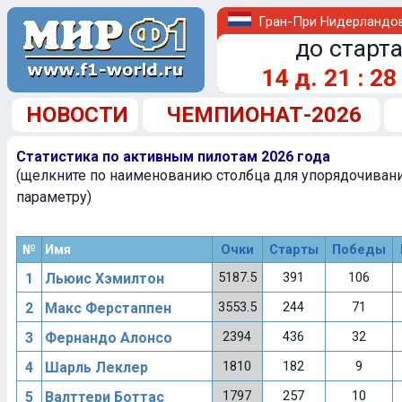
Гран-При Нидерландо
до старта
14
д.
21
:
28
НОВОСТИ
ЧЕМПИОНАТ-2026
Статистика по активным пилотам 2026 года
(щелкните по наименованию столбца для упорядочиван
параметру)
№
Имя
Очки
Старты
Победы
5187.5
391
106
1
Льюис Хэмилтон
3553.5
244
71
2
Макс Ферстаппен
2394
436
32
3
Фернандо Алонсо
1810
182
9
4
Шарль Леклер
1797
257
10
5
Валттери Боттас