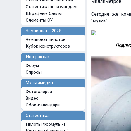
Статистика по пилотам
миллиметров.
Статистика по командам
Штрафные баллы
Сегодня же ком
Элементы СУ
"мулах".
Чемпионат - 2025
Чемпионат пилотов
Подпис
Кубок конструкторов
Интерактив
Форум
Опросы
Мультимедиа
Фотогалерея
Видео
Обои-календари
Статистика
Пилоты Формулы-1