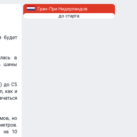
Гран-При Нидерландов
до старта:
я будет
алась в
ть шины
) до С5
, как и
мечаться
мов, но
метров.
- на 10