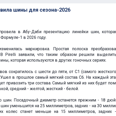
тавила шины для сезона-2026
i провела в Абу-Даби презентацию линейки шин, котора
 Формуле-1 в 2026 году.
изменилась маркировка. Простая полоска преобразов
 В Pirelli заявили, что таким образом решили выдели
ины, которая используются в других гоночных сериях.
вов сократилось с шести до пяти, от C1 (самого жесткого
. Ушел в прошлое самый мягкий состав C6. На каждый этап
удет привозить три состава. Самый мягкий из них будет по
ой, средний - желтой, жесткий - белой.
р шин. Посадочный диаметр останется прежним - 18 дюй
шин уменьшится на 25 миллиметров, задних - на 30 милли
их колес станет меньше на 15 миллиметров, задних 