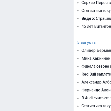
Серхио Перес в
Статистика тек
Видео:
Страшна
45 лет Витантон
5 августа
Оливер Берман 
Мика Хаккинен 
Финала сезона 
Red Bull запла
Александр Албо
Фернандо Алонс
В Audi считают, 
Статистика тек