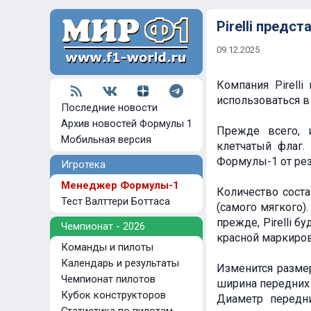
Pirelli предс
09.12.2025
Компания Pirell
использоваться в
Последние новости
Архив новостей Формулы 1
Прежде всего, 
Мобильная версия
клетчатый флаг.
Формулы-1 от рез
Игротека
Менеджер Формулы-1
Количество соста
Тест Валттери Боттаса
(самого мягкого)
прежде, Pirelli б
Чемпионат - 2026
красной маркировк
Команды и пилоты
Календарь и результаты
Изменится разме
Чемпионат пилотов
ширина передних 
Кубок конструкторов
Диаметр передн