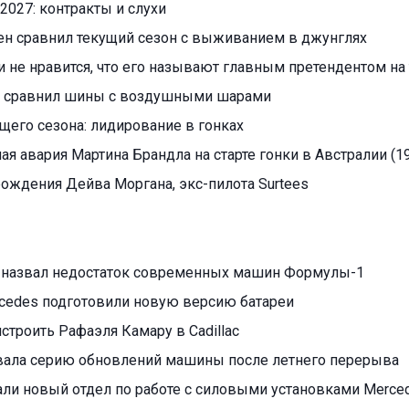
2027: контракты и слухи
ен сравнил текущий сезон с выживанием в джунглях
 не нравится, что его называют главным претендентом на 
 сравнил шины с воздушными шарами
ущего сезона: лидирование в гонках
я авария Мартина Брандла на старте гонки в Австралии (19
 рождения Дейва Моргана, экс-пилота Surtees
 назвал недостаток современных машин Формулы-1
cedes подготовили новую версию батареи
ристроить Рафаэля Камару в Cadillac
овала серию обновлений машины после летнего перерыва
али новый отдел по работе с силовыми установками Merce