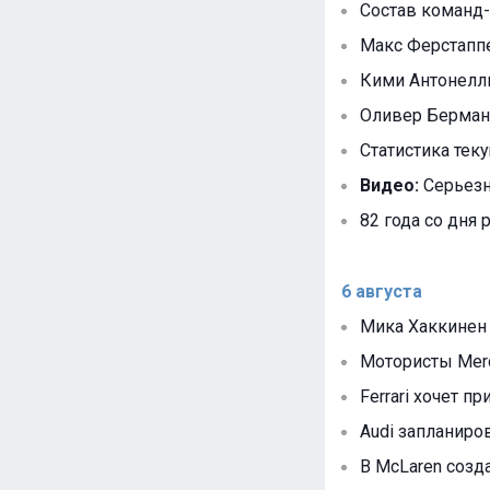
Состав команд-
Макс Ферстапп
Кими Антонелли
Оливер Берман
Статистика тек
Видео:
Серьезна
82 года со дня
6 августа
Мика Хаккинен
Мотористы Mer
Ferrari хочет п
Audi запланир
В McLaren созд