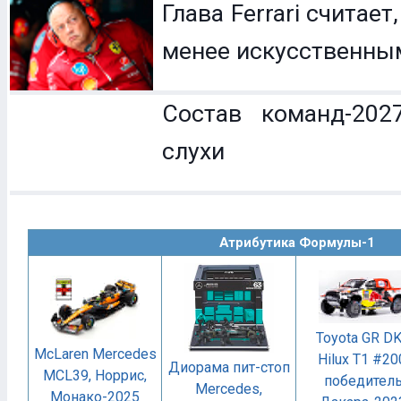
Глава Ferrari считает
менее искусственны
Состав команд-202
слухи
Атрибутика Формулы-1
Toyota GR D
McLaren Mercedes
Hilux T1 #20
Диорама пит-стоп
MCL39, Норрис,
победител
Mercedes,
Монако-2025