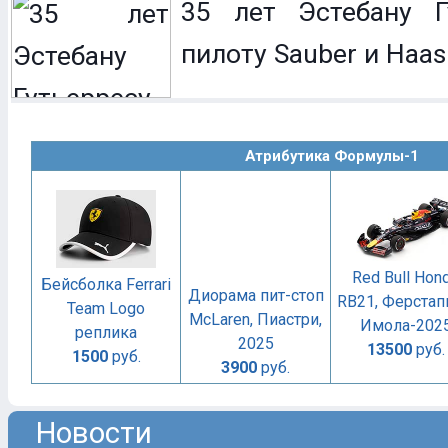
35 лет Эстебану Гу
пилоту Sauber и Haas
Атрибутика Формулы-1
Red Bull Hon
Бейсболка Ferrari
Диорама пит-стоп
RB21, Ферстап
Team Logo
McLaren, Пиастри,
Имола-202
реплика
2025
13500
руб.
1500
руб.
3900
руб.
Новости