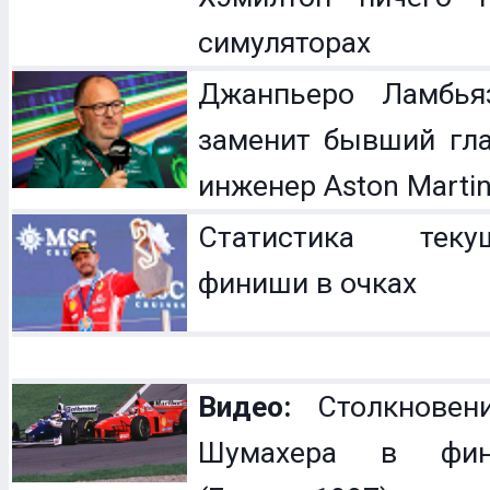
симуляторах
Джанпьеро Ламбья
заменит бывший гл
инженер Aston Marti
Статистика теку
финиши в очках
Видео:
Столкновен
Шумахера в фин