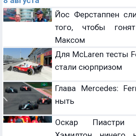
8 августа
Йос Ферстаппен сл
того, чтобы гоня
Максом
Для McLaren тесты F
стали сюрпризом
Глава Mercedes: Fer
ныть
Оскар Пиастри 
Хэмилтон ничего 