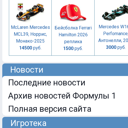
Mercedes W1
McLaren Mercedes
Бейсболка Ferrari
Perfomance
MCL39, Норрис,
Hamilton 2026
Антонелли, 2
Монако-2025
реплика
3000
руб.
14500
руб.
1500
руб.
Новости
Последние новости
Архив новостей Формулы 1
Полная версия сайта
Игротека