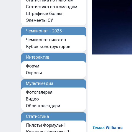
Статистика по пилотам
Статистика по командам
Штрафные баллы
Элементы СУ
Чемпионат - 2025
Чемпионат пилотов
Кубок конструкторов
Интерактив
Форум
Опросы
Мультимедиа
Фотогалерея
Видео
Обои-календари
Статистика
Пилоты Формулы-1
Темы:
Williams