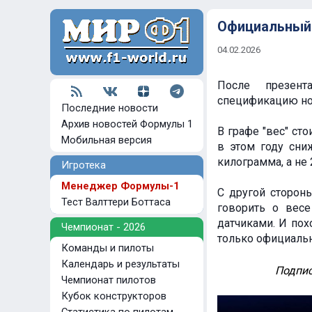
Официальный 
04.02.2026
После презент
спецификацию нов
Последние новости
Архив новостей Формулы 1
В графе "вес" ст
Мобильная версия
в этом году сни
килограмма, а не 
Игротека
Менеджер Формулы-1
С другой стороны
Тест Валттери Боттаса
говорить о вес
датчиками. И похо
Чемпионат - 2026
только официальн
Команды и пилоты
Календарь и результаты
Подпис
Чемпионат пилотов
Кубок конструкторов