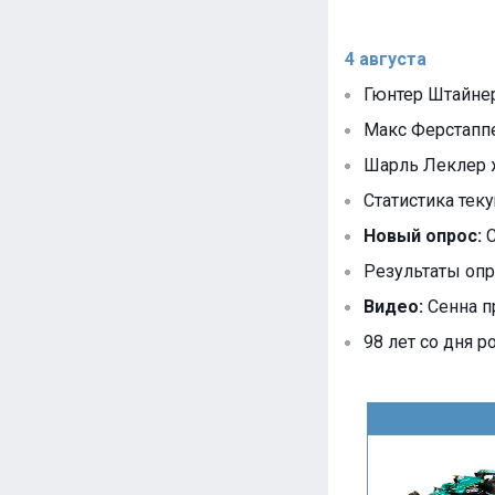
4 августа
Гюнтер Штайнер
Макс Ферстаппен
Шарль Леклер ж
Статистика тек
Новый опрос:
С
Результаты опр
Видео:
Сенна п
98 лет со дня р