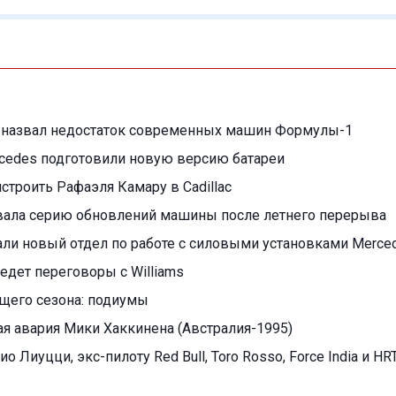
 назвал недостаток современных машин Формулы-1
cedes подготовили новую версию батареи
ристроить Рафаэля Камару в Cadillac
овала серию обновлений машины после летнего перерыва
али новый отдел по работе с силовыми установками Merce
едет переговоры с Williams
ущего сезона: подиумы
я авария Мики Хаккинена (Австралия-1995)
ио Лиуцци, экс-пилоту Red Bull, Toro Rosso, Force India и HR