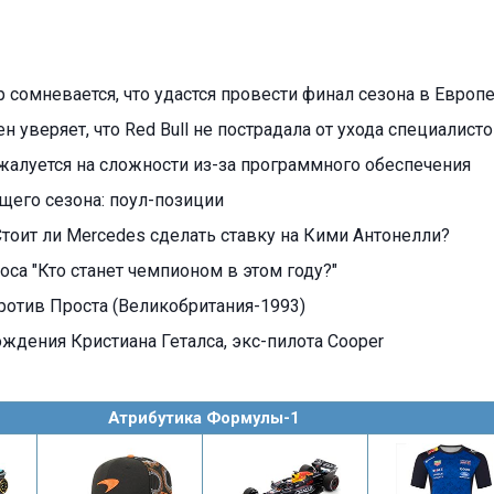
 сомневается, что удастся провести финал сезона в Европ
 уверяет, что Red Bull не пострадала от ухода специалист
алуется на сложности из-за программного обеспечения
ущего сезона: поул-позиции
тоит ли Mercedes сделать ставку на Кими Антонелли?
оса "Кто станет чемпионом в этом году?"
ротив Проста (Великобритания-1993)
ождения Кристиана Геталса, экс-пилота Cooper
Атрибутика Формулы-1