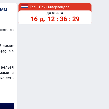
Гран-При Нидерландов
амм
до старта:
16
д.
12
:
36
:
28
ковала
й лимит
его 4.4
 нельзя
емами и
ка есть