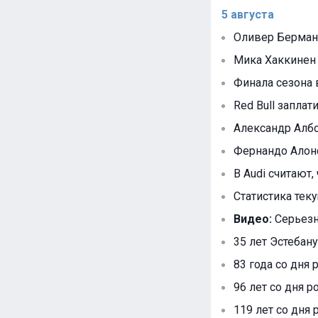
5 августа
Оливер Берман 
Мика Хаккинен 
Финала сезона 
Red Bull запла
Александр Албо
Фернандо Алонс
В Audi считают, 
Статистика тек
Видео:
Серьезн
35 лет Эстебану
83 года со дня
96 лет со дня р
119 лет со дня 