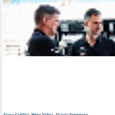
Темы:
Cadillac
,
Марк Хайнс
,
Льюис Хэмилтон