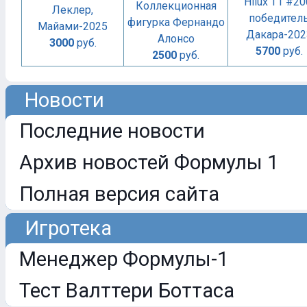
Hilux T1 #20
Коллекционная
Леклер,
победител
фигурка Фернандо
Майами-2025
Дакара-202
Алонсо
3000
руб.
5700
руб.
2500
руб.
Новости
Последние новости
Архив новостей Формулы 1
Полная версия сайта
Игротека
Менеджер Формулы-1
Тест Валттери Боттаса