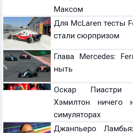
Максом
Для McLaren тесты F
стали сюрпризом
Глава Mercedes: Fer
ныть
Оскар Пиастри 
Хэмилтон ничего 
симуляторах
Джанпьеро Ламбья