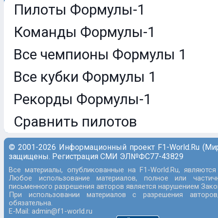
Пилоты Формулы-1
Команды Формулы-1
Все чемпионы Формулы 1
Все кубки Формулы 1
Рекорды Формулы-1
Сравнить пилотов
© 2001-2026 Информационный проект F1-World.Ru (Ми
защищены. Регистрация СМИ ЭЛ№ФС77-43829
Все материалы, опубликованные на F1-World.Ru, являются
Любое использование материалов, полное или частич
письменного разрешения авторов является нарушением Закон
При использовании материалов с разрешения авторов
обязательна.
E-Mail: admin@f1-world.ru