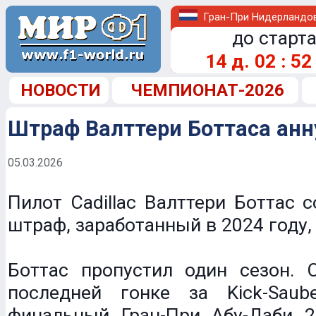
Гран-При Нидерландо
до старта
14
д.
02
:
52
НОВОСТИ
ЧЕМПИОНАТ-2026
Штраф Валттери Боттаса анн
05.03.2026
Пилот Cadillac Валттери Боттас с
штраф, заработанный в 2024 году,
Боттас пропустил один сезон. 
последней гонке за Kick-Sau
финальный Гран-При Абу-Даби 2