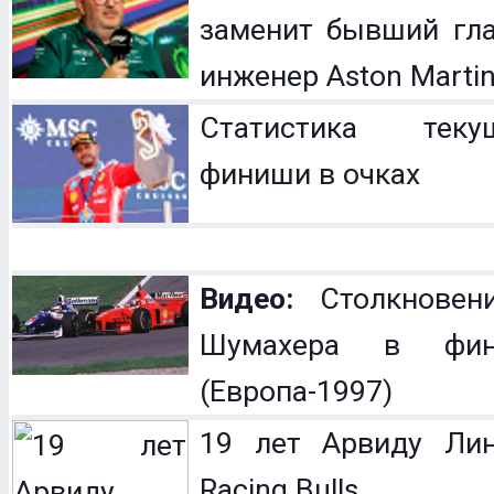
заменит бывший гл
инженер Aston Marti
Статистика теку
финиши в очках
Видео:
Столкновен
Шумахера в фин
(Европа-1997)
19 лет Арвиду Лин
Racing Bulls