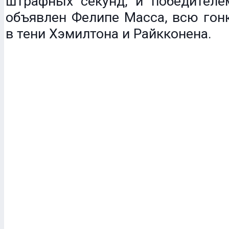
штрафных секунд, и победителе
объявлен Фелипе Масса, всю гон
в тени Хэмилтона и Райкконена.