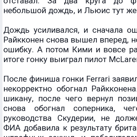
отставал. За два круга до ф
небольшой дождь, и Льюис тут же
Дождь усиливался, и сначала ош
Райкконен снова вышел вперед, н
ошибку. А потом Кими и вовсе р
итоге гонку выиграл пилот McLare
После финиша гонки Ferrari заяви
некорректно обогнал Райкконена
шикану, после чего вернул пози
снова обогнал соперника, че
руководства Скудерии, не долж
ФИА добавила к результату брит