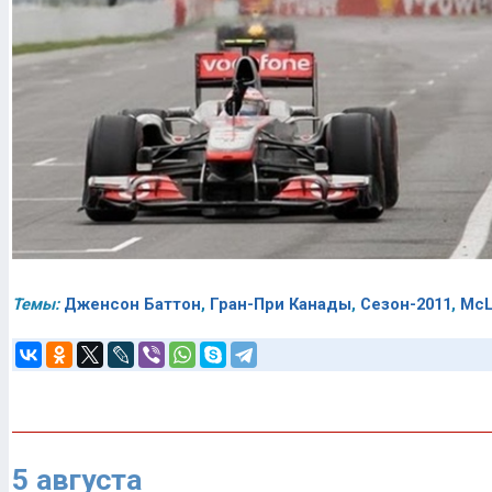
Темы:
Дженсон Баттон
,
Гран-При Канады
,
Сезон-2011
,
McL
5 августа