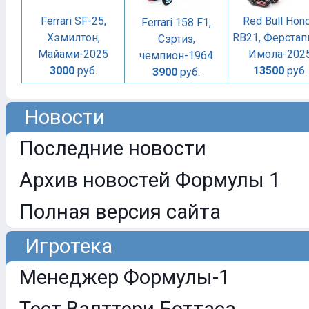
Ferrari SF-25,
Red Bull Hon
Ferrari 158 F1,
Хэмилтон,
RB21, Ферстап
Сэртиз,
Майами-2025
Имола-202
чемпион-1964
3000
руб.
13500
руб.
3900
руб.
Новости
Последние новости
Архив новостей Формулы 1
Полная версия сайта
Игротека
Менеджер Формулы-1