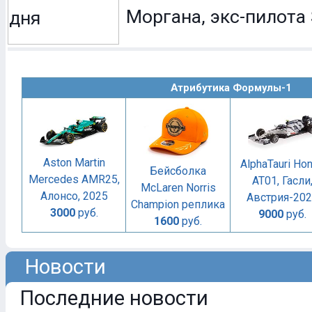
Моргана, экс-пилота 
Атрибутика Формулы-1
Aston Martin
AlphaTauri Ho
Бейсболка
Mercedes AMR25,
AT01, Гасли
McLaren Norris
Алонсо, 2025
Австрия-20
Champion реплика
3000
руб.
9000
руб.
1600
руб.
Новости
Последние новости