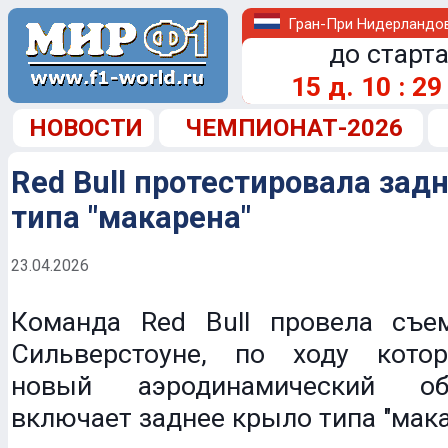
Гран-При Нидерландо
до старта
15
д.
10
:
29
НОВОСТИ
ЧЕМПИОНАТ-2026
Red Bull протестировала зад
типа "макарена"
23.04.2026
Команда Red Bull провела съ
Сильверстоуне, по ходу кото
новый аэродинамический об
включает заднее крыло типа "мака