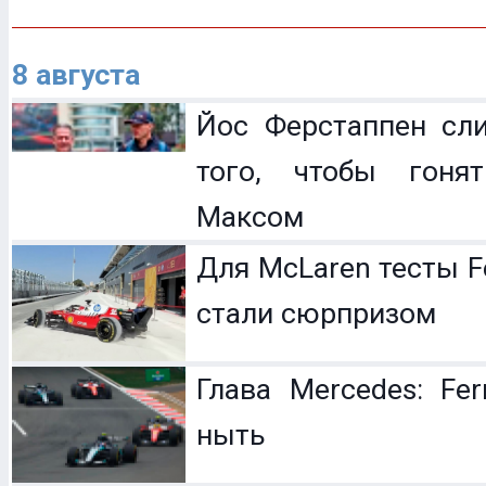
8 августа
Йос Ферстаппен сл
того, чтобы гоня
Максом
Для McLaren тесты F
стали сюрпризом
Глава Mercedes: Fer
ныть