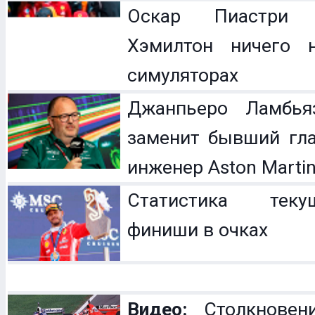
Оскар Пиастри 
Хэмилтон ничего 
симуляторах
Джанпьеро Ламбья
заменит бывший гл
инженер Aston Marti
Статистика теку
финиши в очках
Видео:
Столкновен