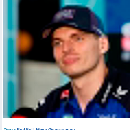
Темы:
Red Bull
,
Макс Ферстаппен