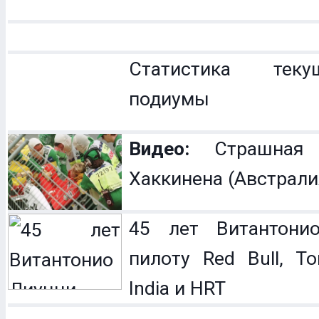
Статистика теку
подиумы
Видео:
Страшная 
Хаккинена (Австрали
45 лет Витантонио
пилоту Red Bull, To
India и HRT