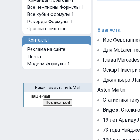
Команды Формулы-1
Все чемпионы Формулы 1
Все кубки Формулы 1
Рекорды Формулы-1
Сравнить пилотов
8 августа
Йос Ферстаппен
Контакты
Реклама на сайте
Для McLaren те
Почта
Глава Mercedes:
Модели Формулы-1
Оскар Пиастри 
Джанпьеро Лам
Наши новости по E-Mail
Aston Martin
Статистика тек
Видео:
Столкно
19 лет Арвиду Л
73 года Найдже
100 лет со дня