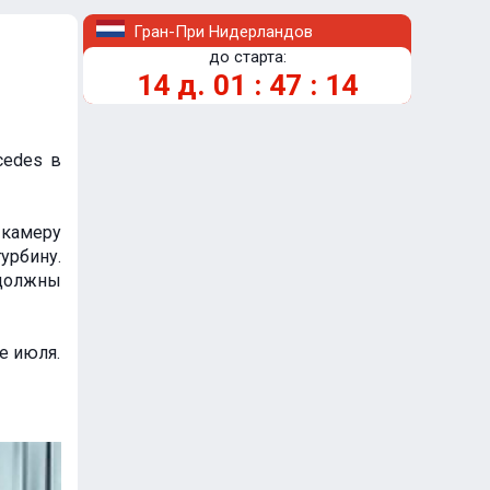
Гран-При Нидерландов
до старта:
14
д.
01
:
47
:
14
cedes в
 камеру
урбину.
 должны
е июля.