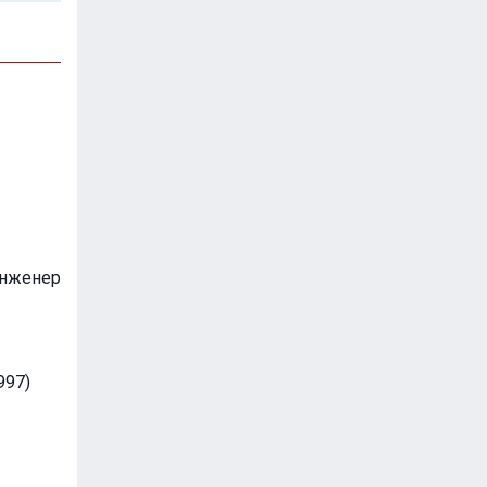
инженер
997)