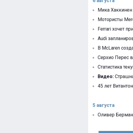
6 августа
Мика Хаккинен
Мотористы Mer
Ferrari хочет п
Audi запланир
В McLaren созд
Серхио Перес в
Статистика тек
Видео:
Страшна
45 лет Витантон
5 августа
Оливер Берман 