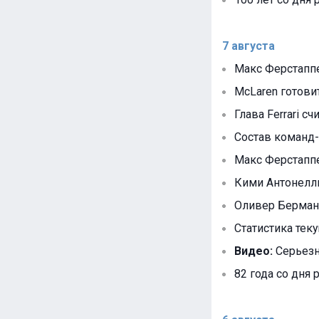
7 августа
Макс Ферстаппе
McLaren готови
Глава Ferrari с
Состав команд-
Макс Ферстапп
Кими Антонелли
Оливер Берман
Статистика тек
Видео:
Серьезна
82 года со дня