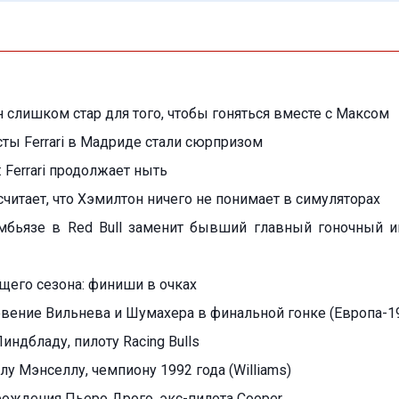
 слишком стар для того, чтобы гоняться вместе с Максом
сты Ferrari в Мадриде стали сюрпризом
 Ferrari продолжает ныть
считает, что Хэмилтон ничего не понимает в симуляторах
бьязе в Red Bull заменит бывший главный гоночный 
ущего сезона: финиши в очках
вение Вильнева и Шумахера в финальной гонке (Европа-1
индбладу, пилоту Racing Bulls
лу Мэнселлу, чемпиону 1992 года (Williams)
 рождения Пьеро Дрого, экс-пилота Cooper