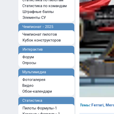
Статистика по пилотам
Статистика по командам
Штрафные баллы
Элементы СУ
Чемпионат - 2025
Чемпионат пилотов
Кубок конструкторов
Интерактив
Форум
Опросы
Мультимедиа
Фотогалерея
Видео
Обои-календари
Статистика
Темы:
Ferrari
,
Mer
Пилоты Формулы-1