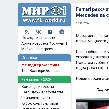
Ferrari рассч
Mercedes за 
11.05.2026
Мотористы Ferrar
Последние новости
плане мощности д
Архив новостей Формулы 1
Мобильная версия
Как сообщает ит
сгорания двигател
Игротека
При этом турбина
Менеджер Формулы-1
в два раза сократ
Тест Валттери Боттаса
Новая версия дви
Чемпионат - 2026
Команды и пилоты
Подпис
Календарь и результаты
Чемпионат пилотов
Кубок конструкторов