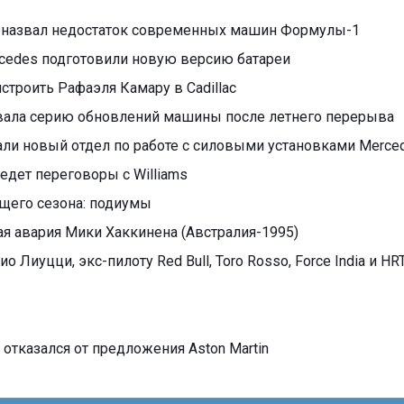
 назвал недостаток современных машин Формулы-1
cedes подготовили новую версию батареи
ристроить Рафаэля Камару в Cadillac
овала серию обновлений машины после летнего перерыва
али новый отдел по работе с силовыми установками Merce
едет переговоры с Williams
ущего сезона: подиумы
я авария Мики Хаккинена (Австралия-1995)
ио Лиуцци, экс-пилоту Red Bull, Toro Rosso, Force India и HR
отказался от предложения Aston Martin