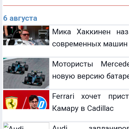
6 августа
Мика Хаккинен наз
современных машин
Мотористы Mercede
новую версию батар
Ferrari хочет прис
Камару в Cadillac
Audi запланир