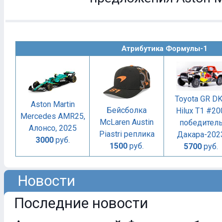
Атрибутика Формулы-1
Toyota GR D
Aston Martin
Бейсболка
Hilux T1 #20
Mercedes AMR25,
McLaren Austin
победител
Алонсо, 2025
Piastri реплика
Дакара-202
3000
руб.
1500
руб.
5700
руб.
Новости
Последние новости