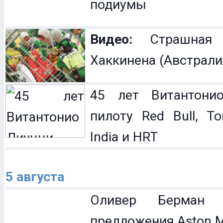
подиумы
Видео:
Страшная 
Хаккинена (Австрали
45 лет Витантонио
пилоту Red Bull, To
India и HRT
5 августа
Оливер Берман 
предложения Aston M