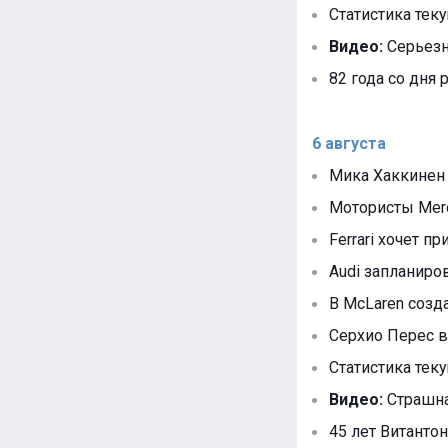
Статистика тек
Видео:
Серьезна
82 года со дня
6 августа
Мика Хаккинен
Мотористы Mer
Ferrari хочет п
Audi запланир
В McLaren созд
Серхио Перес в
Статистика тек
Видео:
Страшна
45 лет Витантон