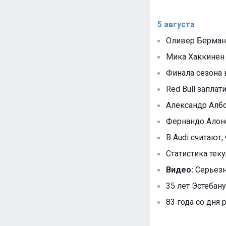
5 августа
Оливер Берман 
Мика Хаккинен 
Финала сезона 
Red Bull запла
Александр Албо
Фернандо Алонс
В Audi считают, 
Статистика тек
Видео:
Серьезн
35 лет Эстебану
83 года со дня