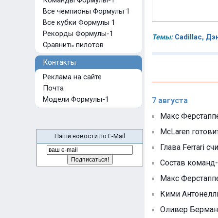
Команды Формулы-1
Все чемпионы Формулы 1
Все кубки Формулы 1
Рекорды Формулы-1
Темы:
Cadillac
,
Дэ
Сравнить пилотов
Контакты
Реклама на сайте
Почта
Модели Формулы-1
7 августа
Макс Ферстаппе
McLaren готови
Наши новости по E-Mail
Глава Ferrari с
Состав команд-
Макс Ферстапп
Кими Антонелли
Оливер Берман