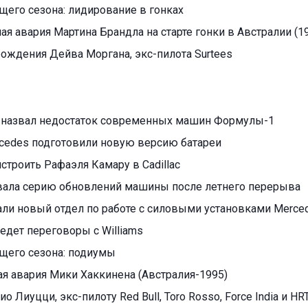
ущего сезона: лидирование в гонках
я авария Мартина Брандла на старте гонки в Австралии (19
 рождения Дейва Моргана, экс-пилота Surtees
 назвал недостаток современных машин Формулы-1
cedes подготовили новую версию батареи
ристроить Рафаэля Камару в Cadillac
овала серию обновлений машины после летнего перерыва
али новый отдел по работе с силовыми установками Merce
едет переговоры с Williams
ущего сезона: подиумы
я авария Мики Хаккинена (Австралия-1995)
ио Лиуцци, экс-пилоту Red Bull, Toro Rosso, Force India и HR