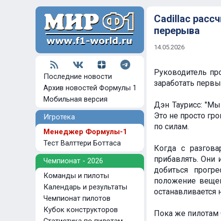
Cadillac расс
перерыва
14.05.2026
Руководитель про
Последние новости
заработать первы
Архив новостей Формулы 1
Мобильная версия
Дэн Таурисс: "Мы
Это не просто гро
Игротека
по силам.
Менеджер Формулы-1
Тест Валттери Боттаса
Когда с разгова
прибавлять. Они
Чемпионат - 2026
добиться прогре
Команды и пилоты
положение вещей,
Календарь и результаты
останавливается н
Чемпионат пилотов
Кубок конструкторов
Пока же пилотам 