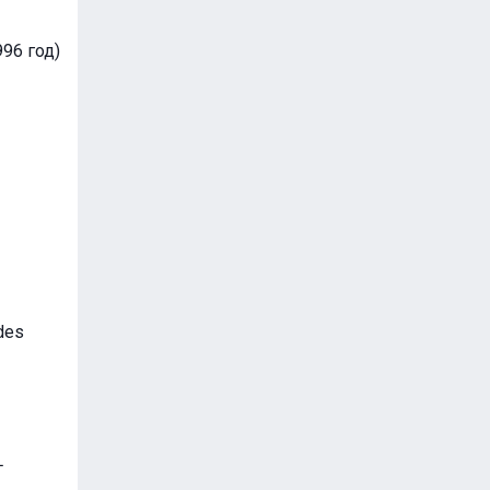
96 год)
des
T