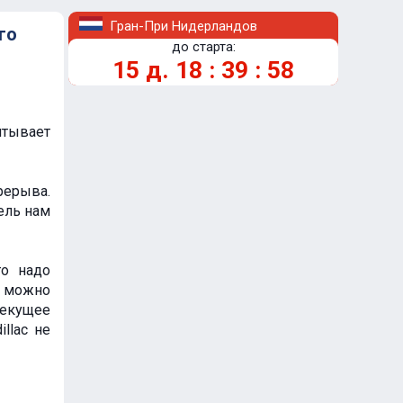
Гран-При Нидерландов
го
до старта:
15
д.
18
:
39
:
57
итывает
рерыва.
ель нам
то надо
к можно
текущее
llac не