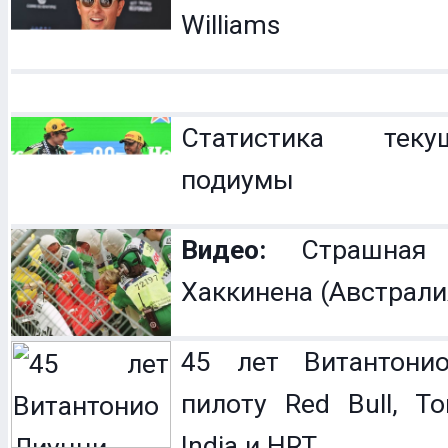
Williams
Статистика теку
подиумы
Видео:
Страшная 
Хаккинена (Австрали
45 лет Витантонио
пилоту Red Bull, To
India и HRT