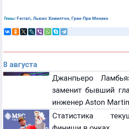
Темы:
Ferrari
,
Льюис Хэмилтон
,
Гран-При Монако
8 августа
Джанпьеро Ламбья
заменит бывший гл
инженер Aston Marti
Статистика теку
финиши в очках