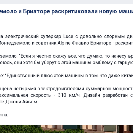
моло и Бриаторе раскритиковали новую машин
ила электрический суперкар Luce с довольно спорным д
 Монтедземоло и советник Alpine Флавио Бриаторе - раскри
емоло: "Если я честно скажу все, что думаю, то нанесу вр
деюсь, они хотя бы уберут с этой машины эмблему с гарц
: "Единственный плюс этой машины в том, что даже китай
снащена четырьмя электродвигателями суммарной мощность
аксимальная скорость - 310 км/ч. Дизайн разработан 
le Джони Айвом.
ina.