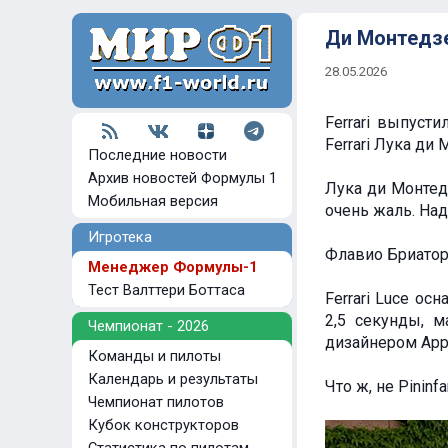
Ди Монтедзе
28.05.2026
Ferrari выпуст
Ferrari Лука ди
Последние новости
Архив новостей Формулы 1
Лука ди Монтедз
Мобильная версия
очень жаль. На
Игротека
Флавио Бриаторе
Менеджер Формулы-1
Тест Валттери Боттаса
Ferrari Luce о
2,5 секунды, м
Чемпионат - 2026
дизайнером App
Команды и пилоты
Календарь и результаты
Что ж, не Pininfar
Чемпионат пилотов
Кубок конструкторов