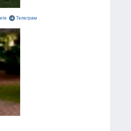
кте
Телеграм