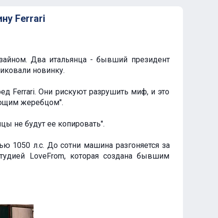
у Ferrari
изайном. Два итальянца - бывший президент
тиковали новинку.
ед Ferrari. Они рискуют разрушить миф, и это
ующим жеребцом".
цы не будут ее копировать".
ю 1050 л.с. До сотни машина разгоняется за
студией LoveFrom, которая создана бывшим