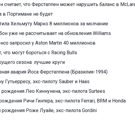
н считает, что Ферстаппен может нарушить баланс в McLar
а в Портимане не будет
атила Хельмуту Марко 8 миллионов за молчание
он уже не рассчитывает на обновления Williams
со запросил у Aston Martin 40 миллионов
, что могут бороться с Racing Bulls
кущего сезона: лучшие круги
ная авария Йоса Ферстаппена (Бразилия-1994)
ну Гутьерресу, экс-пилоту Sauber и Haas
я рождения Лео Киннунена, экс-пилота Surtees
 рождения Ричи Гинтера, экс-пилота Ferrari, BRM и Honda
я рождения Роже Луайе, экс-пилота Gordini