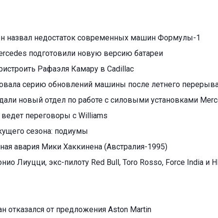
н назвал недостаток современных машин Формулы-1
rcedes подготовили новую версию батареи
 пристроить Рафаэля Камару в Cadillac
ровала серию обновлений машины после летнего перерыв
здали новый отдел по работе с силовыми установками Mer
ведет переговоры с Williams
екущего сезона: подиумы
ая авария Мики Хаккинена (Австралия-1995)
нио Лиуцци, экс-пилоту Red Bull, Toro Rosso, Force India и 
 отказался от предложения Aston Martin