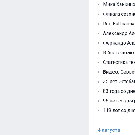
Мика Хаккине
Финала сезон
Red Bull запл
Александр Алб
Фернандо Алон
В Audi считают
Статистика те
Видео:
Серьез
35 лет Эстеба
83 года со дн
96 лет со дня
119 лет со дн
4 августа