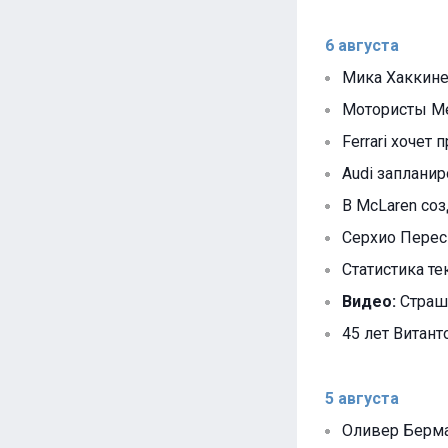
6 августа
Мика Хаккине
Мотористы Me
Ferrari хочет
Audi заплани
В McLaren со
Серхио Перес 
Статистика т
Видео:
Страшн
45 лет Витанто
5 августа
Оливер Берман