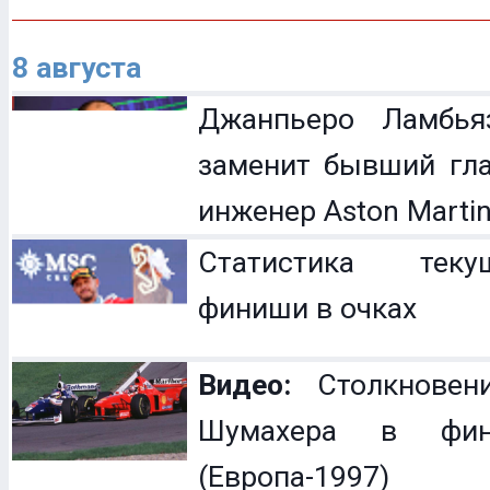
8 августа
Джанпьеро Ламбья
заменит бывший гл
инженер Aston Marti
Статистика теку
финиши в очках
Видео:
Столкновен
Шумахера в фин
(Европа-1997)