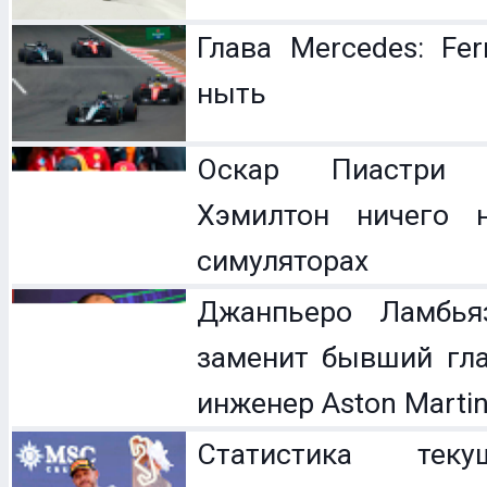
Глава Mercedes: Fer
ныть
Оскар Пиастри 
Хэмилтон ничего 
симуляторах
Джанпьеро Ламбья
заменит бывший гл
инженер Aston Marti
Статистика теку