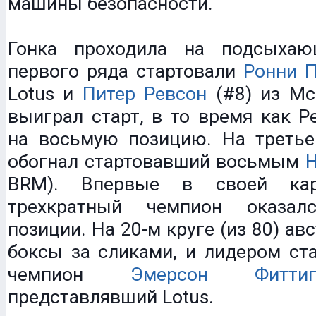
машины безопасности.
Гонка проходила на подсыхаю
первого ряда стартовали
Ронни П
Lotus и
Питер Ревсон
(#8) из Mc
выиграл старт, в то время как Р
на восьмую позицию. На третье
обогнал стартовавший восьмым
Н
BRM). Впервые в своей кар
трехкратный чемпион оказа
позиции. На 20-м круге (из 80) ав
боксы за сликами, и лидером ст
чемпион
Эмерсон Фиттип
представлявший Lotus.