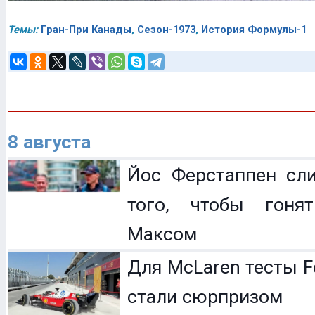
Темы:
Гран-При Канады
,
Сезон-1973
,
История Формулы-1
8 августа
Йос Ферстаппен сл
того, чтобы гоня
Максом
Для McLaren тесты F
стали сюрпризом