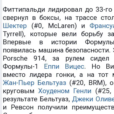
Фиттипальди лидировал до 33-го 
свернул в боксы, на трассе ст
Шектер
(#0, McLaren) и
Франсу
Tyrrell), которые вели борьбу з
Впервые в истории Формулы
появилась машина безопасности.
Porsche 914, за рулем сидел
Формулы-1
Еппи Вицес
. Но Ви
вместо лидера гонки, а на тот
Жан-Пьер Бельтуаз
(#20, BRM), 
круговым
Хоуденом Генли
(#25, 
результате Бельтуаз,
Джеки Олив
и Ревсон получили преимуществ