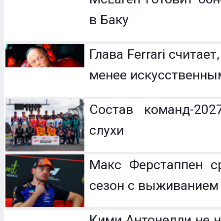
в Баку
Глава Ferrari считает
менее искусственны
Состав команд-202
слухи
Макс Ферстаппен с
сезон с выживанием
Кими Антонелли не н