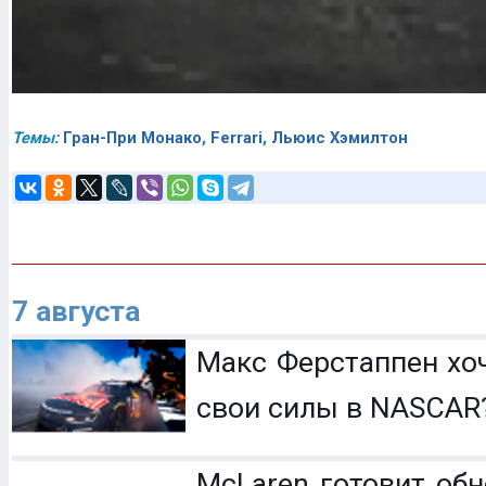
Темы:
Гран-При Монако
,
Ferrari
,
Льюис Хэмилтон
7 августа
Макс Ферстаппен хо
свои силы в NASCAR
McLaren готовит обн