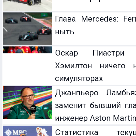
Глава Mercedes: Fer
ныть
Оскар Пиастри 
Хэмилтон ничего 
симуляторах
Джанпьеро Ламбья
заменит бывший гл
инженер Aston Marti
Статистика теку