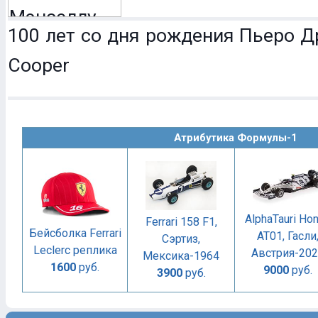
100 лет со дня рождения Пьеро Др
Cooper
Атрибутика Формулы-1
AlphaTauri Ho
Ferrari 158 F1,
Бейсболка Ferrari
AT01, Гасли
Сэртиз,
Leclerc реплика
Австрия-20
Мексика-1964
1600
руб.
9000
руб.
3900
руб.