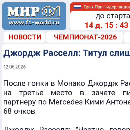
Гран-При Нидерландо
до старта
14
д.
15
:
43
НОВОСТИ
ЧЕМПИОНАТ-2026
Джордж Расселл: Титул сли
12.06.2026
После гонки в Монако Джордж Ра
на третье место в зачете пи
партнеру по Mercedes Кими Антоне
68 очков.
Джордж Расселл: "Честно говор