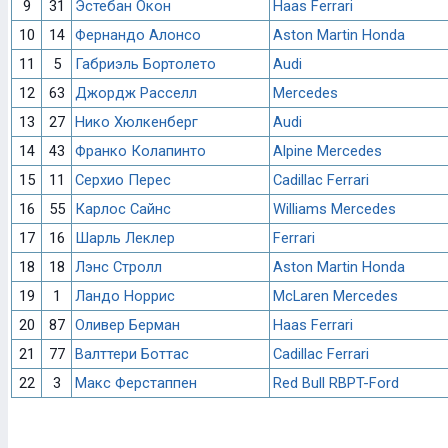
9
31
Эстебан Окон
Haas Ferrari
10
14
Фернандо Алонсо
Aston Martin Honda
11
5
Габриэль Бортолето
Audi
12
63
Джордж Расселл
Mercedes
13
27
Нико Хюлкенберг
Audi
14
43
Франко Колапинто
Alpine Mercedes
15
11
Серхио Перес
Cadillac Ferrari
16
55
Карлос Сайнс
Williams Mercedes
17
16
Шарль Леклер
Ferrari
18
18
Лэнс Стролл
Aston Martin Honda
19
1
Ландо Норрис
McLaren Mercedes
20
87
Оливер Берман
Haas Ferrari
21
77
Валттери Боттас
Cadillac Ferrari
22
3
Макс Ферстаппен
Red Bull RBPT-Ford