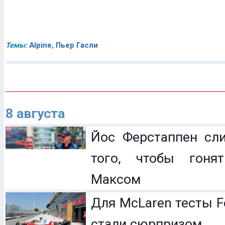
Темы:
Alpine
,
Пьер Гасли
8 августа
Йос Ферстаппен сл
того, чтобы гоня
Максом
Для McLaren тесты F
стали сюрпризом