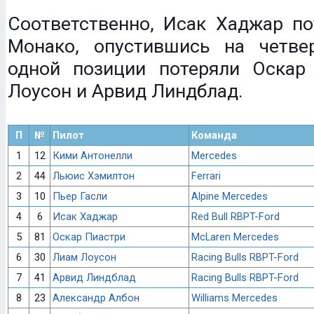
Соответственно, Исак Хаджар по
Монако, опустившись на четве
одной позиции потеряли Оскар
Лоусон и Арвид Линдблад.
П
№
Пилот
Команда
1
12
Кими Антонелли
Mercedes
2
44
Льюис Хэмилтон
Ferrari
3
10
Пьер Гасли
Alpine Mercedes
4
6
Исак Хаджар
Red Bull RBPT-Ford
5
81
Оскар Пиастри
McLaren Mercedes
6
30
Лиам Лоусон
Racing Bulls RBPT-Ford
7
41
Арвид Линдблад
Racing Bulls RBPT-Ford
8
23
Александр Албон
Williams Mercedes