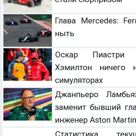
Глава Mercedes: Fer
ныть
Оскар Пиастри 
Хэмилтон ничего 
симуляторах
Джанпьеро Ламбья
заменит бывший гл
инженер Aston Marti
Статистика теку