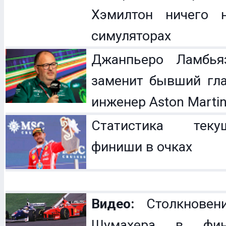
Хэмилтон ничего 
симуляторах
Джанпьеро Ламбья
заменит бывший гл
инженер Aston Marti
Статистика теку
финиши в очках
Видео:
Столкновен
Шумахера в фин