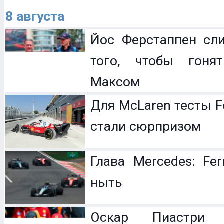
8 августа
Йос Ферстаппен сл
того, чтобы гоня
Максом
Для McLaren тесты F
стали сюрпризом
Глава Mercedes: Fer
ныть
Оскар Пиастри 