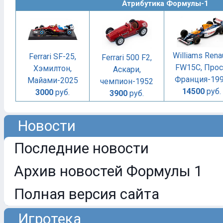
Атрибутика Формулы-1
Williams Rena
Ferrari SF-25,
Ferrari 500 F2,
FW15C, Прос
Хэмилтон,
Аскари,
Франция-19
Майами-2025
чемпион-1952
14500
руб.
3000
руб.
3900
руб.
Новости
Последние новости
Архив новостей Формулы 1
Полная версия сайта
Игротека