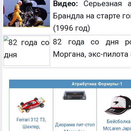
Видео:
Серьезная а
Брандла на старте г
(1996 год)
82 года со дня р
Моргана, экс-пилота 
Атрибутика Формулы-1
Ferrari 312 T3,
Бейсболка
Диорама пит-стоп
Шектер,
McLaren Jap