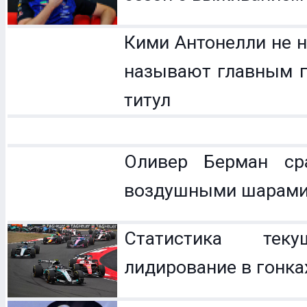
Кими Антонелли не н
называют главным п
титул
Оливер Берман с
воздушными шарам
Статистика теку
лидирование в гонка