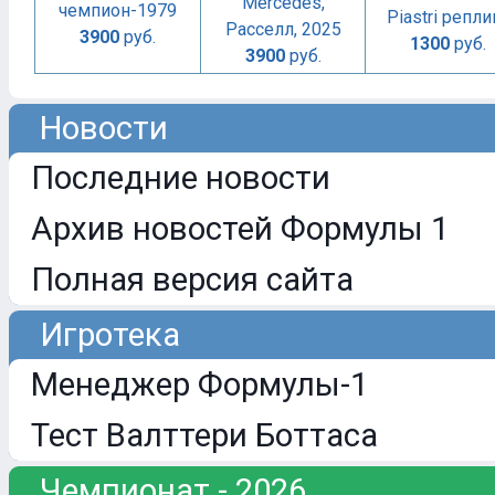
Mercedes,
чемпион-1979
Piastri репли
Расселл, 2025
3900
руб.
1300
руб.
3900
руб.
Новости
Последние новости
Архив новостей Формулы 1
Полная версия сайта
Игротека
Менеджер Формулы-1
Тест Валттери Боттаса
Чемпионат - 2026