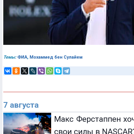
Темы:
ФИА
,
Мохаммед бен Сулайем
7 августа
Макс Ферстаппен хо
свои силы в NASCAR