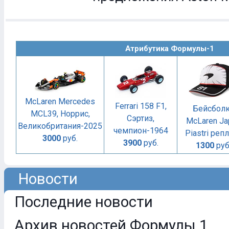
Атрибутика Формулы-1
McLaren Mercedes
Ferrari 158 F1,
Бейсбол
MCL39, Норрис,
Сэртиз,
McLaren Ja
Великобритания-2025
чемпион-1964
Piastri реп
3000
руб.
3900
руб.
1300
руб
Новости
Последние новости
Архив новостей Формулы 1