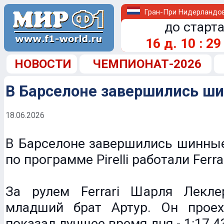
Гран-При Нидерландо
до старта
16
д.
10
:
29
НОВОСТИ
ЧЕМПИОНАТ-2026
В Барселоне завершились ш
18.06.2026
В Барселоне завершились шинные
по программе Pirelli работали Ferrar
За рулем Ferrari Шарля Лекл
младший брат Артур. Он прое
показал лучшее время дня - 1:17.4