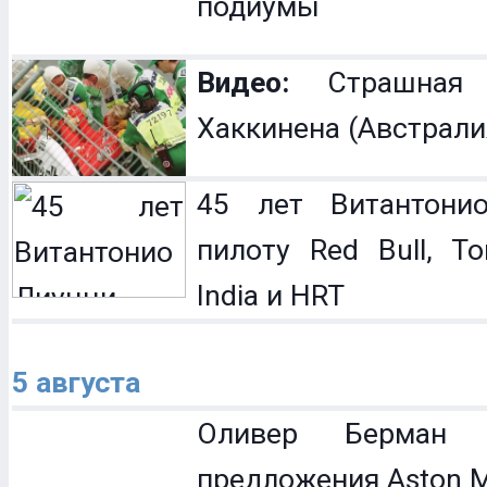
подиумы
Видео:
Страшная 
Хаккинена (Австрали
45 лет Витантонио
пилоту Red Bull, To
India и HRT
5 августа
Оливер Берман 
предложения Aston M