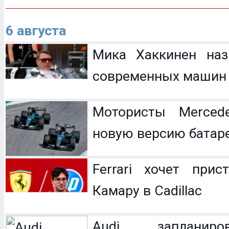
6 августа
Мика Хаккинен наз
современных машин
Мотористы Mercede
новую версию батар
Ferrari хочет прис
Камару в Cadillac
Audi запланир