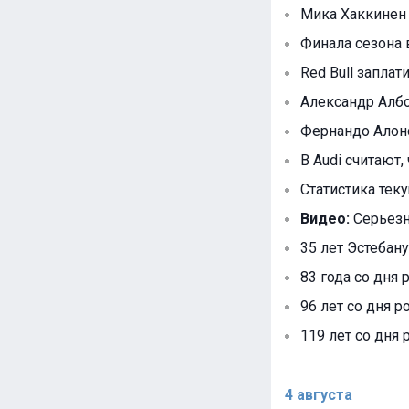
Мика Хаккинен 
Финала сезона 
Red Bull запла
Александр Албо
Фернандо Алонс
В Audi считают, 
Статистика тек
Видео:
Серьезн
35 лет Эстебану
83 года со дня
96 лет со дня р
119 лет со дня 
4 августа