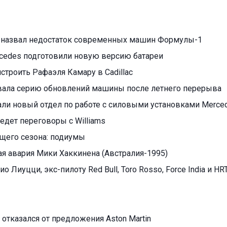
 назвал недостаток современных машин Формулы-1
cedes подготовили новую версию батареи
ристроить Рафаэля Камару в Cadillac
овала серию обновлений машины после летнего перерыва
али новый отдел по работе с силовыми установками Merce
едет переговоры с Williams
ущего сезона: подиумы
я авария Мики Хаккинена (Австралия-1995)
ио Лиуцци, экс-пилоту Red Bull, Toro Rosso, Force India и HR
отказался от предложения Aston Martin