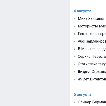
6 августа
Мика Хаккинен
Мотористы Mer
Ferrari хочет п
Audi запланир
В McLaren созд
Серхио Перес в
Статистика тек
Видео:
Страшна
45 лет Витантон
5 августа
Оливер Берман 