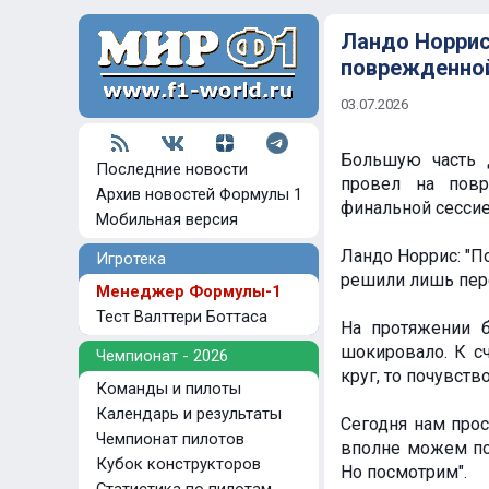
Ландо Норрис
поврежденно
03.07.2026
Большую часть 
Последние новости
провел на пов
Архив новостей Формулы 1
финальной сесси
Мобильная версия
Ландо Норрис: "П
Игротека
решили лишь пер
Менеджер Формулы-1
Тест Валттери Боттаса
На протяжении 
шокировало. К сч
Чемпионат - 2026
круг, то почувств
Команды и пилоты
Календарь и результаты
Сегодня нам прос
Чемпионат пилотов
вполне можем поб
Кубок конструкторов
Но посмотрим".