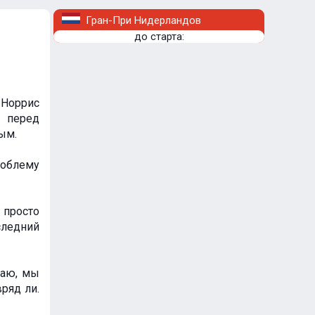
Гран-При Нидерландов
до старта:
 Норрис
 перед
ым.
роблему
 просто
следний
маю, мы
ряд ли.