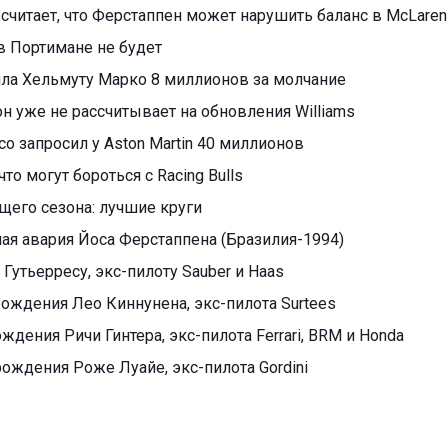
считает, что Ферстаппен может нарушить баланс в McLaren
в Портимане не будет
тила Хельмуту Марко 8 миллионов за молчание
н уже не рассчитывает на обновления Williams
о запросил у Aston Martin 40 миллионов
что могут бороться с Racing Bulls
ущего сезона: лучшие круги
ая авария Йоса Ферстаппена (Бразилия-1994)
 Гутьерресу, экс-пилоту Sauber и Haas
 рождения Лео Киннунена, экс-пилота Surtees
ождения Ричи Гинтера, экс-пилота Ferrari, BRM и Honda
рождения Роже Луайе, экс-пилота Gordini