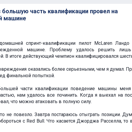
 большую часть квалификации провел на
й машине
домашней спринт-квалификации пилот McLaren Ландо
режденной машине. Проблему удалось решить лишь
ей. В итоге действующий чемпион квалифицировался шест
овреждения оказались более серьезными, чем я думал. П
ед финальной попыткой.
большей части квалификации поведение машины меня
астью, нам удалось все починить. Когда я выехал на по
овал, что можно атаковать в полную силу.
то не повезло. Завтра постараюсь отыграть позиции. Ду
ороться с Red Bull. Что касается Джорджа Расселла, то в