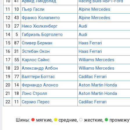
10
41
Арвид Линдблад
Racing Bulls RBPT-Ford
11
10
Пьер Гасли
Alpine Mercedes
12
43
Франко Колапинто
Alpine Mercedes
13
27
Нико Хюлкенберг
Audi
14
5
Габриэль Бортолето
Audi
15
87
Оливер Берман
Haas Ferrari
16
31
Эстебан Окон
Haas Ferrari
17
55
Карлос Сайнс
Williams Mercedes
18
23
Александр Албон
Williams Mercedes
19
77
Валттери Боттас
Cadillac Ferrari
20
14
Фернандо Алонсо
Aston Martin Honda
21
18
Лэнс Стролл
Aston Martin Honda
22
11
Серхио Перес
Cadillac Ferrari
Шины:
мягкие,
средние,
жесткие,
промежу