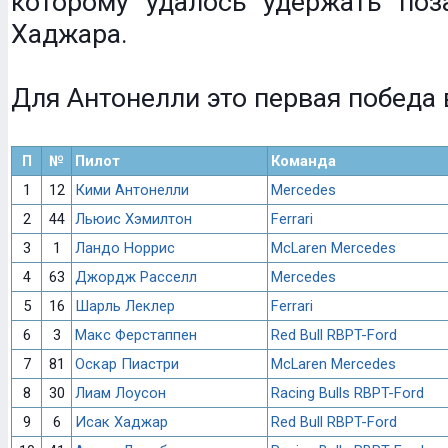
которому удалось удержать поз
Хаджара.
Для Антонелли это первая победа 
П
№
Пилот
Команда
1
12
Кими Антонелли
Mercedes
2
44
Льюис Хэмилтон
Ferrari
3
1
Ландо Норрис
McLaren Mercedes
4
63
Джордж Расселл
Mercedes
5
16
Шарль Леклер
Ferrari
6
3
Макс Ферстаппен
Red Bull RBPT-Ford
7
81
Оскар Пиастри
McLaren Mercedes
8
30
Лиам Лоусон
Racing Bulls RBPT-Ford
9
6
Исак Хаджар
Red Bull RBPT-Ford