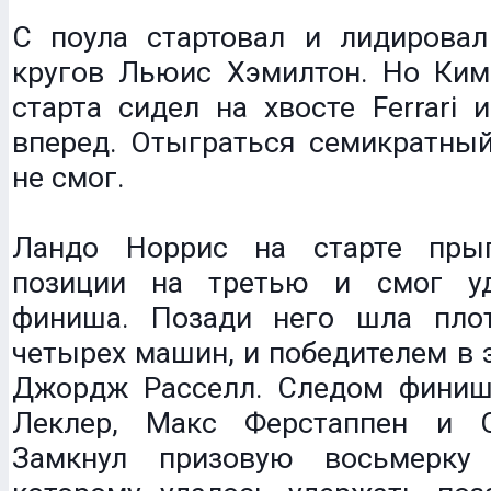
С поула стартовал и лидирова
кругов Льюис Хэмилтон. Но Ким
старта сидел на хвосте Ferrari
вперед. Отыграться семикратный
не смог.
Ландо Норрис на старте пры
позиции на третью и смог у
финиша. Позади него шла пло
четырех машин, и победителем в э
Джордж Расселл. Следом фини
Леклер, Макс Ферстаппен и О
Замкнул призовую восьмерку