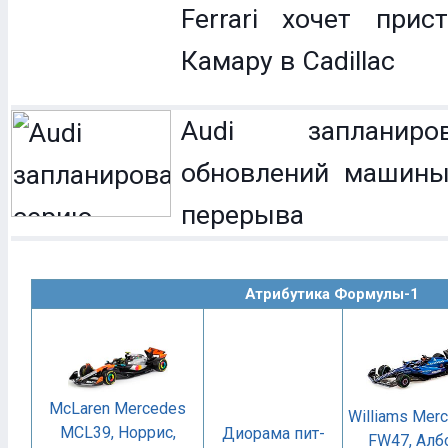
Ferrari хочет прис
Камару в Cadillac
Audi запланир
обновлений машины
перерыва
Атрибутика Формулы-1
McLaren Mercedes
Williams Mer
MCL39, Норрис,
Диорама пит-
FW47, Алб