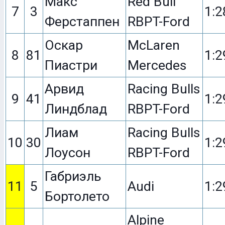
Макс
Red Bull
7
3
1:2
Ферстаппен
RBPT-Ford
Оскар
McLaren
8
81
1:2
Пиастри
Mercedes
Арвид
Racing Bulls
9
41
1:2
Линдблад
RBPT-Ford
Лиам
Racing Bulls
10
30
1:2
Лоусон
RBPT-Ford
Габриэль
11
5
Audi
1:2
Бортолето
Alpine