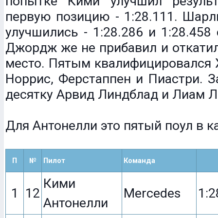
попытке Кими улучшил резуль
первую позицию - 1:28.111. Шар
улучшились - 1:28.286 и 1:28.458
Джордж же не прибавил и откатил
место. Пятым квалифицировался Х
Норрис, Ферстаппен и Пиастри. 
десятку Арвид Линдблад и Лиам Л
Для Антонелли это пятый поул в к
П
№
Пилот
Команда
Кими
1
12
Mercedes
1:2
Антонелли