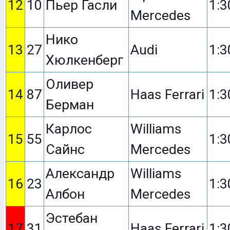
12
10
Пьер Гасли
1:3
Mercedes
Нико
13
27
Audi
1:3
Хюлкенберг
Оливер
14
87
Haas Ferrari
1:3
Берман
Карлос
Williams
15
55
1:3
Сайнс
Mercedes
Александр
Williams
16
23
1:3
Албон
Mercedes
Эстебан
17
31
Haas Ferrari
1:3