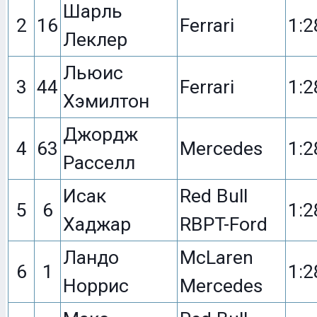
Шарль
2
16
Ferrari
1:2
Леклер
Льюис
3
44
Ferrari
1:2
Хэмилтон
Джордж
4
63
Mercedes
1:2
Расселл
Исак
Red Bull
5
6
1:2
Хаджар
RBPT-Ford
Ландо
McLaren
6
1
1:2
Норрис
Mercedes