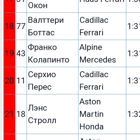
Окон
Валттери
Cadillac
18
77
1:3
Боттас
Ferrari
Франко
Alpine
19
43
1:3
Колапинто
Mercedes
Серхио
Cadillac
20
11
1:3
Перес
Ferrari
Aston
Лэнс
21
18
Martin
1:3
Стролл
Honda