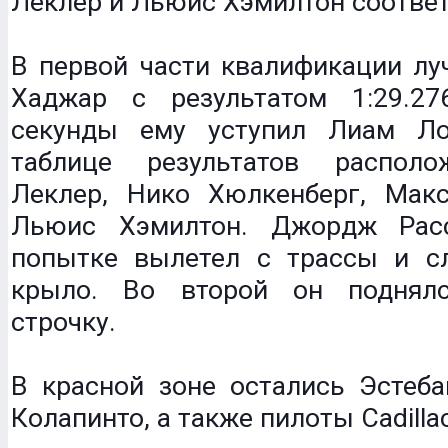
Леклер и Льюис Хэмилтон соответ
В первой части квалификации лу
Хаджар с результатом 1:29.27
секунды ему уступил Лиам Ло
таблице результатов распол
Леклер, Нико Хюлкенберг, Мак
Льюис Хэмилтон. Джордж Рас
попытке вылетел с трассы и с
крыло. Во второй он поднял
строчку.
В красной зоне остались Эстеба
Колапинто, а также пилоты Cadillac