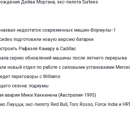
 рождения Дейва Моргана, экс-пилота Surtees
 назвал недостаток современных машин Формулы-1
cedes подготовили новую версию батареи
ристроить Рафаэля Камару в Cadillac
овала серию обновлений машины после летнего перерыва
али новый отдел по работе с силовыми установками Merce
едет переговоры с Williams
ущего сезона: подиумы
я авария Мики Хаккинена (Австралия-1995)
ио Лиуцци, экс-пилоту Red Bull, Toro Rosso, Force India и HR