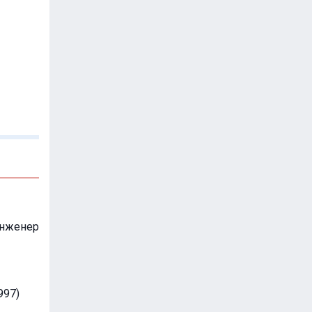
инженер
997)