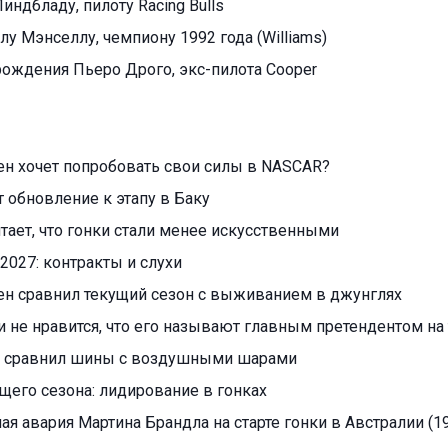
индбладу, пилоту Racing Bulls
лу Мэнселлу, чемпиону 1992 года (Williams)
 рождения Пьеро Дрого, экс-пилота Cooper
н хочет попробовать свои силы в NASCAR?
т обновление к этапу в Баку
читает, что гонки стали менее искусственными
2027: контракты и слухи
ен сравнил текущий сезон с выживанием в джунглях
 не нравится, что его называют главным претендентом на 
 сравнил шины с воздушными шарами
ущего сезона: лидирование в гонках
я авария Мартина Брандла на старте гонки в Австралии (19