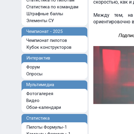
Статистика по пилотам
скоростью, как и
Статистика по командам
Штрафные баллы
Между тем, на 
Элементы СУ
ориентировочно в
Чемпионат - 2025
Подпис
Чемпионат пилотов
Кубок конструкторов
Интерактив
Форум
Опросы
Мультимедиа
Фотогалерея
Видео
Обои-календари
Статистика
Пилоты Формулы-1