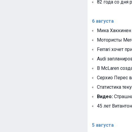
82 года со дня
6 августа
Мика Хаккинен
Мотористы Mer
Ferrari хочет п
Audi запланир
В McLaren созд
Серхио Перес в
Статистика тек
Видео:
Страшна
45 лет Витантон
5 августа