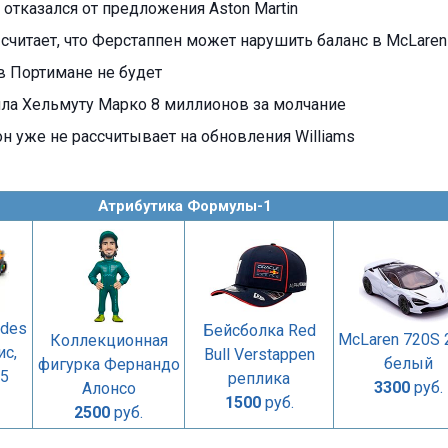
отказался от предложения Aston Martin
считает, что Ферстаппен может нарушить баланс в McLaren
в Портимане не будет
тила Хельмуту Марко 8 миллионов за молчание
н уже не рассчитывает на обновления Williams
Атрибутика Формулы-1
edes
Бейсболка Red
McLaren 720S 
Коллекционная
с,
Bull Verstappen
белый
фигурка Фернандо
5
реплика
3300
руб.
Алонсо
1500
руб.
2500
руб.