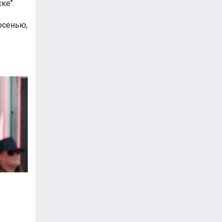
ке".
сенью,