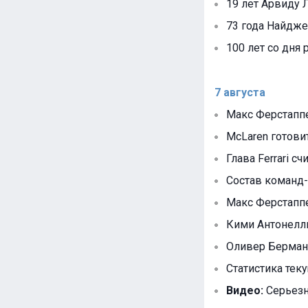
19 лет Арвиду Л
73 года Найдже
100 лет со дня
7 августа
Макс Ферстаппе
McLaren готови
Глава Ferrari с
Состав команд-
Макс Ферстапп
Кими Антонелли
Оливер Берман
Статистика тек
Видео:
Серьезна