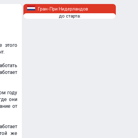
Гран-При Нидерландов
до старта:
е этого
т.
аботать
ботает
ом году
где они
ание от
аботает
 той же