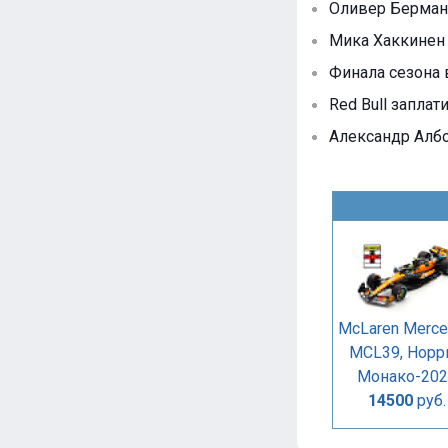
Оливер Берман 
Мика Хаккинен 
Финала сезона 
Red Bull запла
Александр Албо
McLaren Merc
MCL39, Норри
Монако-202
14500
руб.