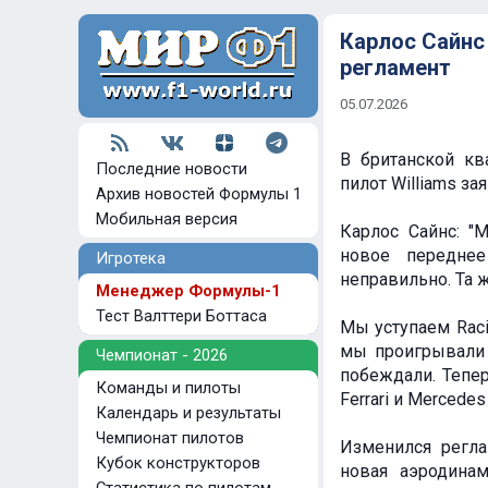
Карлос Сайнс 
регламент
05.07.2026
В британской кв
Последние новости
пилот Williams за
Архив новостей Формулы 1
Мобильная версия
Карлос Сайнс: "
новое переднее
Игротека
неправильно. Та 
Менеджер Формулы-1
Тест Валттери Боттаса
Мы уступаем Raci
мы проигрывали 
Чемпионат - 2026
побеждали. Тепер
Команды и пилоты
Ferrari и Mercede
Календарь и результаты
Чемпионат пилотов
Изменился регла
Кубок конструкторов
новая аэродинам