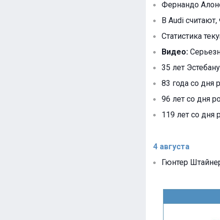
Фернандо Алонс
В Audi считают, 
Статистика тек
Видео:
Серьезн
35 лет Эстебану
83 года со дня
96 лет со дня р
119 лет со дня 
4 августа
Гюнтер Штайнер