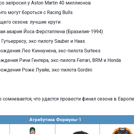
о запросил у Aston Martin 40 миллионов
что могут бороться с Racing Bulls
ущего сезона: лучшие круги
ая авария Йоса Ферстаппена (Бразилия-1994)
 Гутьерресу, экс-пилоту Sauber и Haas
 рождения Лео Киннунена, экс-пилота Surtees
ождения Ричи Гинтера, экс-пилота Ferrari, BRM и Honda
рождения Роже Луайе, экс-пилота Gordini
 сомневается, что удастся провести финал сезона в Европ
Атрибутика Формулы-1