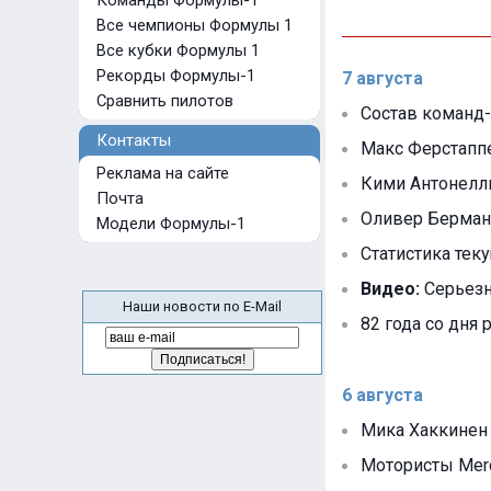
Команды Формулы-1
Все чемпионы Формулы 1
Все кубки Формулы 1
Рекорды Формулы-1
7 августа
Сравнить пилотов
Состав команд-
Контакты
Макс Ферстапп
Реклама на сайте
Кими Антонелли
Почта
Оливер Берман
Модели Формулы-1
Статистика тек
Видео:
Серьезна
Наши новости по E-Mail
82 года со дня
6 августа
Мика Хаккинен
Мотористы Mer