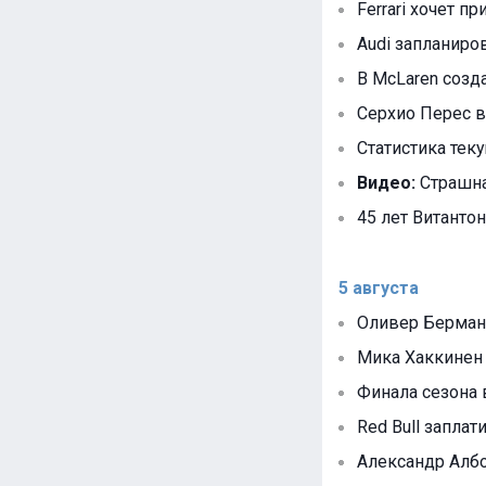
Ferrari хочет п
Audi запланир
В McLaren созд
Серхио Перес в
Статистика тек
Видео:
Страшна
45 лет Витантон
5 августа
Оливер Берман 
Мика Хаккинен 
Финала сезона 
Red Bull запла
Александр Албо