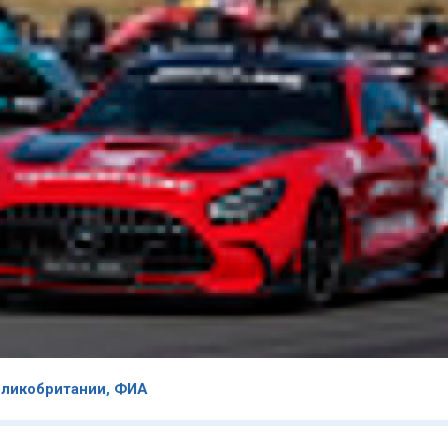
еликобритании
,
ФИА