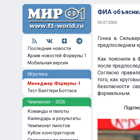
ФИА объяснил
05.07.2026
Гонка в Сильвер
предпоследнем кр
Последние новости
Архив новостей Формулы 1
Как пояснили в 
Мобильная версия
после предпослед
Согласно правил
Игротека
того, как кругов
Менеджер Формулы-1
безопасности св
Тест Валттери Боттаса
формальным.
Чемпионат - 2026
Подпис
Команды и пилоты
Календарь и результаты
Чемпионат пилотов
Кубок конструкторов