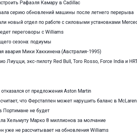
ристроить Рафаэля Камару в Cadillac
овала серию обновлений машины после летнего перерыва
али новый отдел по работе с силовыми установками Merce
едет переговоры с Williams
ущего сезона: подиумы
я авария Мики Хаккинена (Австралия-1995)
ио Лиуцци, экс-пилоту Red Bull, Toro Rosso, Force India и HR
отказался от предложения Aston Martin
считает, что Ферстаппен может нарушить баланс в McLaren
в Портимане не будет
тила Хельмуту Марко 8 миллионов за молчание
н уже не рассчитывает на обновления Williams