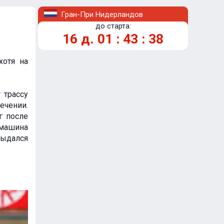
Гран-При Нидерландов
до старта:
16
д.
01
:
43
:
37
хотя на
 трассу
ечении.
г после
 машина
выдался