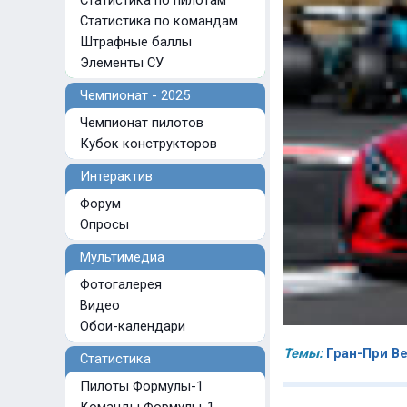
Статистика по пилотам
Статистика по командам
Штрафные баллы
Элементы СУ
Чемпионат - 2025
Чемпионат пилотов
Кубок конструкторов
Интерактив
Форум
Опросы
Мультимедиа
Фотогалерея
Видео
Обои-календари
Темы:
Гран-При В
Статистика
Пилоты Формулы-1