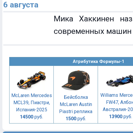
6 августа
Мика Хаккинен наз
современных машин
Атрибутика Формулы-1
Williams Merc
McLaren Mercedes
Бейсболка
FW47, Албон
MCL39, Пиастри,
McLaren Austin
Австралия-2
Испания-2025
Piastri реплика
13900
руб.
14500
руб.
1500
руб.