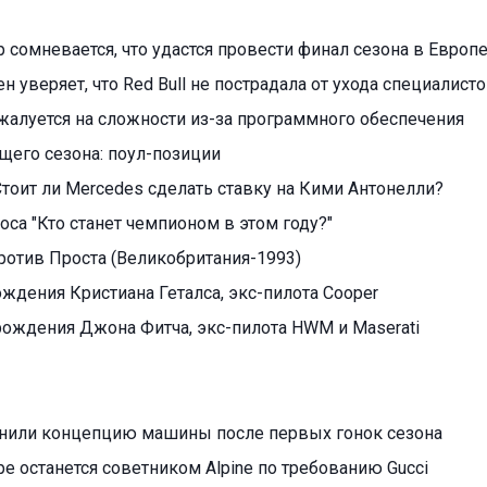
 сомневается, что удастся провести финал сезона в Европ
 уверяет, что Red Bull не пострадала от ухода специалист
алуется на сложности из-за программного обеспечения
ущего сезона: поул-позиции
тоит ли Mercedes сделать ставку на Кими Антонелли?
оса "Кто станет чемпионом в этом году?"
ротив Проста (Великобритания-1993)
ождения Кристиана Геталса, экс-пилота Cooper
 рождения Джона Фитча, экс-пилота HWM и Maserati
енили концепцию машины после первых гонок сезона
е останется советником Alpine по требованию Gucci