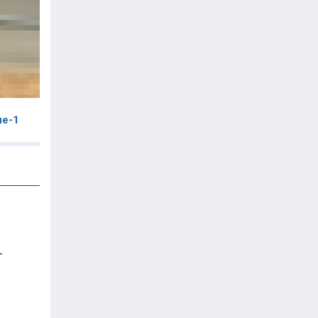
ле-1
T