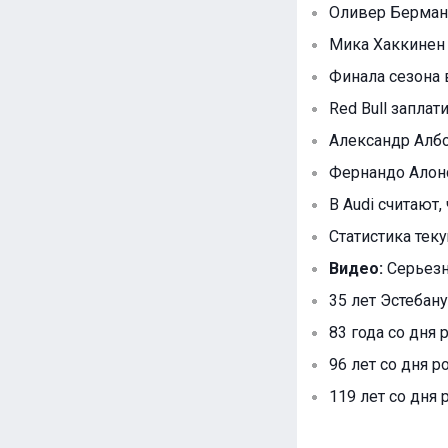
Оливер Берман 
Мика Хаккинен 
Финала сезона 
Red Bull запла
Александр Албо
Фернандо Алонс
В Audi считают, 
Статистика тек
Видео:
Серьезн
35 лет Эстебану
83 года со дня
96 лет со дня р
119 лет со дня 