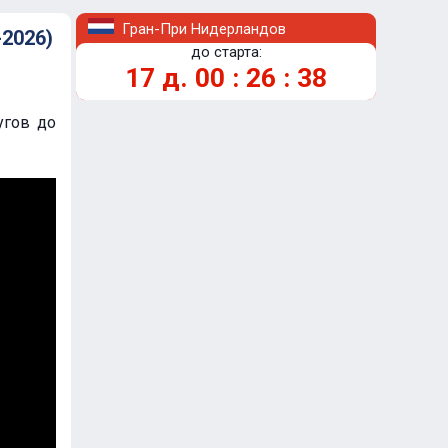
Гран-При Нидерландов
2026)
до старта:
17
д.
00
:
26
:
37
угов до