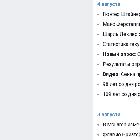
4 августа
Гюнтер Штайнер
Макс Ферстаппен
Шарль Леклер ж
Статистика тек
Новый опрос:
С
Результаты опр
Видео:
Сенна п
98 лет со дня р
109 лет со дня
3 августа
В McLaren изм
Флавио Бриатор