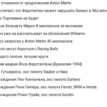
отказался от предложения Aston Martin
считает, что Ферстаппен может нарушить баланс в McLaren
в Портимане не будет
тила Хельмуту Марко 8 миллионов за молчание
н уже не рассчитывает на обновления Williams
о запросил у Aston Martin 40 миллионов
что могут бороться с Racing Bulls
ущего сезона: лучшие круги
ая авария Йоса Ферстаппена (Бразилия-1994)
 Гутьерресу, экс-пилоту Sauber и Haas
 рождения Лео Киннунена, экс-пилота Surtees
ождения Ричи Гинтера, экс-пилота Ferrari, BRM и Honda
рождения Роже Луайе, экс-пилота Gordini