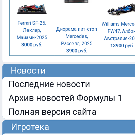
Ferrari SF-25,
Williams Merc
Диорама пит-стоп
Леклер,
FW47, Албон
Mercedes,
Майами-2025
Австралия-20
Расселл, 2025
3000
руб.
13900
руб.
3900
руб.
Новости
Последние новости
Архив новостей Формулы 1
Полная версия сайта
Игротека