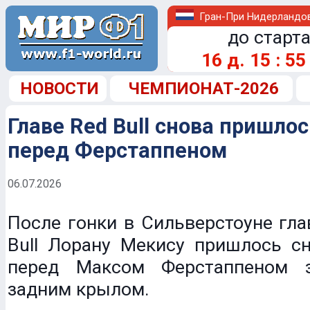
Гран-При Нидерландо
до старта
16
д.
15
:
55
НОВОСТИ
ЧЕМПИОНАТ-2026
Главе Red Bull снова пришло
перед Ферстаппеном
06.07.2026
После гонки в Сильверстоуне гл
Bull Лорану Мекису пришлось сн
перед Максом Ферстаппеном 
задним крылом.