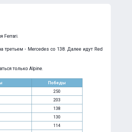
Ferrari.
на третьем - Mercedes со 138. Далее идут Red
ться только Alpine.
ы
Победы
250
203
138
130
114