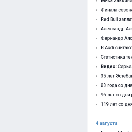
Мика Хаккине
Финала сезон
Red Bull запл
Александр Алб
Фернандо Алон
В Audi считают
Статистика те
Видео:
Серьез
35 лет Эстеба
83 года со дн
96 лет со дня
119 лет со дн
4 августа