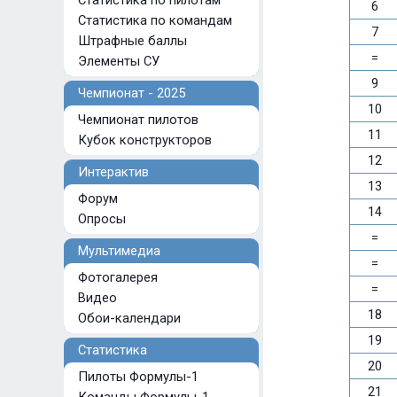
Статистика по пилотам
6
Статистика по командам
7
Штрафные баллы
=
Элементы СУ
9
Чемпионат - 2025
10
Чемпионат пилотов
11
Кубок конструкторов
12
Интерактив
13
Форум
14
Опросы
=
Мультимедиа
=
Фотогалерея
=
Видео
18
Обои-календари
19
Статистика
20
Пилоты Формулы-1
21