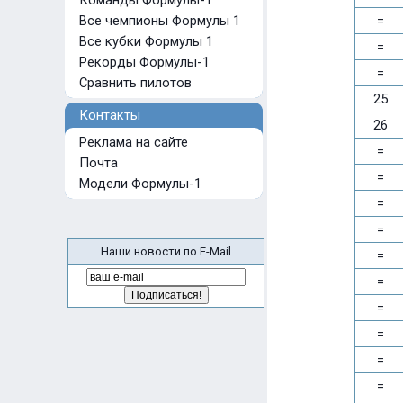
Команды Формулы-1
Все чемпионы Формулы 1
=
Все кубки Формулы 1
=
Рекорды Формулы-1
=
Сравнить пилотов
25
Контакты
26
Реклама на сайте
=
Почта
=
Модели Формулы-1
=
=
Наши новости по E-Mail
=
=
=
=
=
=