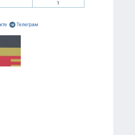
1
кте
Телеграм