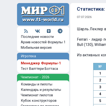
Статистика: 
07.07.2026
Шарль Леклер вы
Последние новости
Ferrari - лидер
Архив новостей Формулы 1
Bull (130), Willia
Мобильная версия
Из активных ком
Игротека
Менеджер Формулы-1
№
Тест Валттери Боттаса
1
Чемпионат - 2026
2
Команды и пилоты
3
Календарь и результаты
4
Чемпионат пилотов
Кубок конструкторов
5