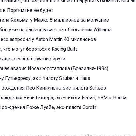
н считает, что Ферстаппен может нарушить баланс в McLar
а в Портимане не будет
атила Хельмуту Марко 8 миллионов за молчание
он уже не рассчитывает на обновления Williams
со запросил у Aston Martin 40 миллионов
, что могут бороться с Racing Bulls
кущего сезона: лучшие круги
ная авария Йоса Ферстаппена (Бразилия-1994)
ну Гутьерресу, экс-пилоту Sauber и Haas
я рождения Лео Киннунена, экс-пилота Surtees
 рождения Ричи Гинтера, экс-пилота Ferrari, BRM и Honda
я рождения Роже Луайе, экс-пилота Gordini