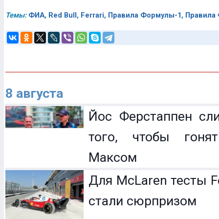
Темы:
ФИА
,
Red Bull
,
Ferrari
,
Правила Формулы-1
,
Правила
8 августа
Йос Ферстаппен сл
того, чтобы гоня
Максом
Для McLaren тесты F
стали сюрпризом