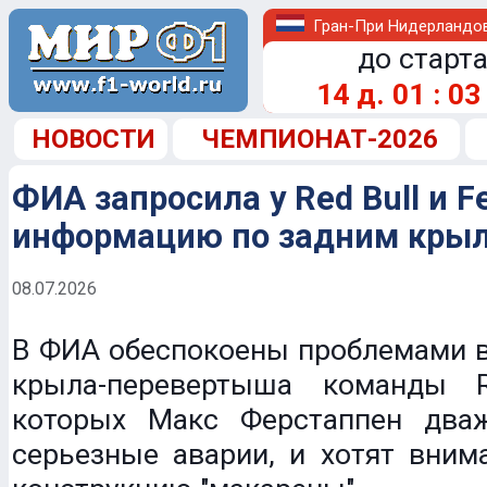
Гран-При Нидерландо
до старта
14
д.
01
:
03
НОВОСТИ
ЧЕМПИОНАТ-2026
ФИА запросила у Red Bull и Fe
информацию по задним кры
08.07.2026
В ФИА обеспокоены проблемами в
крыла-перевертыша команды R
которых Макс Ферстаппен два
серьезные аварии, и хотят вним