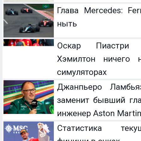
Глава Mercedes: Fer
ныть
Оскар Пиастри 
Хэмилтон ничего 
симуляторах
Джанпьеро Ламбья
заменит бывший гл
инженер Aston Marti
Статистика теку