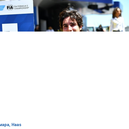
мара
,
Haas