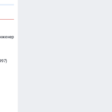
инженер
997)