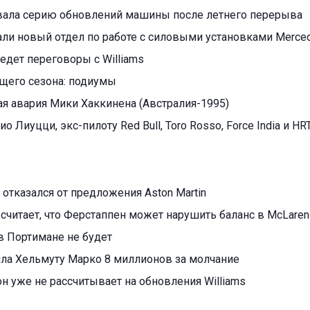
овала серию обновлений машины после летнего перерыва
али новый отдел по работе с силовыми установками Merce
едет переговоры с Williams
ущего сезона: подиумы
я авария Мики Хаккинена (Австралия-1995)
ио Лиуцци, экс-пилоту Red Bull, Toro Rosso, Force India и HR
отказался от предложения Aston Martin
считает, что Ферстаппен может нарушить баланс в McLaren
в Портимане не будет
тила Хельмуту Марко 8 миллионов за молчание
н уже не рассчитывает на обновления Williams