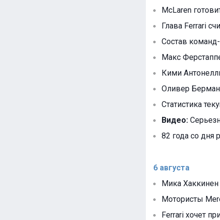
McLaren готови
Глава Ferrari с
Состав команд-
Макс Ферстапп
Кими Антонелли
Оливер Берман
Статистика тек
Видео:
Серьезна
82 года со дня
6 августа
Мика Хаккинен
Мотористы Mer
Ferrari хочет п