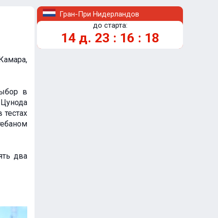
Гран-При Нидерландов
до старта:
14
д.
23
:
16
:
17
Камара,
выбор в
 Цунода
 тестах
тебаном
ять два