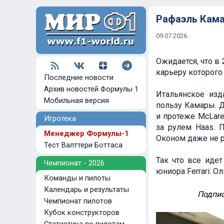
Рафаэль Кама
09.07.2026
Ожидается, что в
карьеру которого 
Последние новости
Архив новостей Формулы 1
Итальянское изд
Мобильная версия
пользу Камары. 
и протеже McLare
Игротека
за рулем Haas. 
Менеджер Формулы-1
Оконом даже не р
Тест Валттери Боттаса
Так что все иде
Чемпионат - 2026
юниора Ferrari: 
Команды и пилоты
Календарь и результаты
Подпис
Чемпионат пилотов
Кубок конструкторов