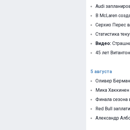
Audi запланир
В McLaren созд
Серхио Перес в
Статистика тек
Видео:
Страшна
45 лет Витантон
5 августа
Оливер Берман 
Мика Хаккинен 
Финала сезона 
Red Bull запла
Александр Албо