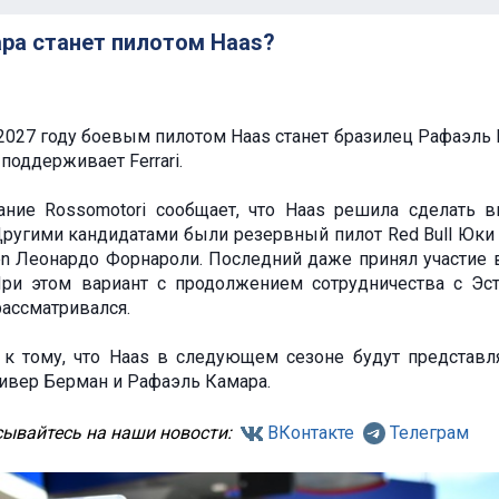
ра станет пилотом Haas?
 2027 году боевым пилотом Haas станет бразилец Рафаэль 
поддерживает Ferrari.
ание Rossomotori сообщает, что Haas решила сделать 
Другими кандидатами были резервный пилот Red Bull Юки
n Леонардо Форнароли. Последний даже принял участие в
При этом вариант с продолжением сотрудничества с Эс
ассматривался.
т к тому, что Haas в следующем сезоне будут представл
Оливер Берман и Рафаэль Камара.
ывайтесь на наши новости:
ВКонтакте
Телеграм