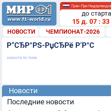
Гран-При Нидерландо
до старта
15
д.
07
:
33
НОВОСТИ
ЧЕМПИОНАТ-2026
Р“СЂР°РЅ-РџСЂРё Р‘Р°С
новости по теме
Новости
Последние новости