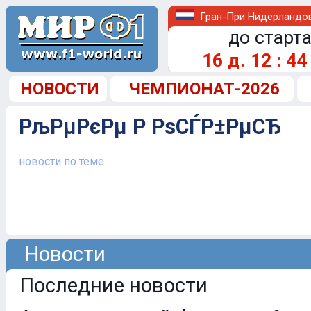
Гран-При Нидерландо
до старта
16
д.
12
:
44
НОВОСТИ
ЧЕМПИОНАТ-2026
РљРµРєРµ Р РѕСЃР±РµСЂ
новости по теме
Новости
Последние новости