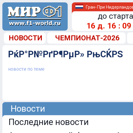
Гран-При Нидерландо
до старта
16
д.
16
:
09
НОВОСТИ
ЧЕМПИОНАТ-2026
РќР°Р№РґР¶РµР» РњСЌРЅ
новости по теме
Новости
Последние новости