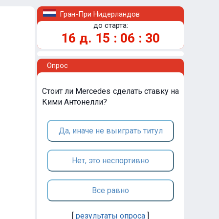
Гран-При Нидерландов
до старта:
16
д.
15
:
06
:
30
Опрос
Стоит ли Mercedes сделать ставку на
Кими Антонелли?
Да, иначе не выиграть титул
Нет, это неспортивно
Все равно
[
результаты опроса
]