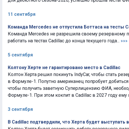
для дебютного сезона-2026, успешно прошла тесты ФИА
11 сентября
Команда Mercedes не отпустила Боттаса на тесты Ca
Команда Mercedes не разрешила своему резервному пи
работать на тестах Cadillac до конца текущего года...
»»»
5 сентября
Колтону Херте не гарантировано место в Cadillac
Колтон Херта решил покинуть IndyCar, чтобы стать рез
в Формуле-1. Попутно американец попробует добиться
чтобы получить заветную Суперлицензию ФИА, необхо
Формуле-1. При этом кокпит в Cadillac в 2027 году ему 
3 сентября
В Cadillac подтвердили, что Херта будет выступать 
Колтон Херта будет совмещать работу резервного пилот