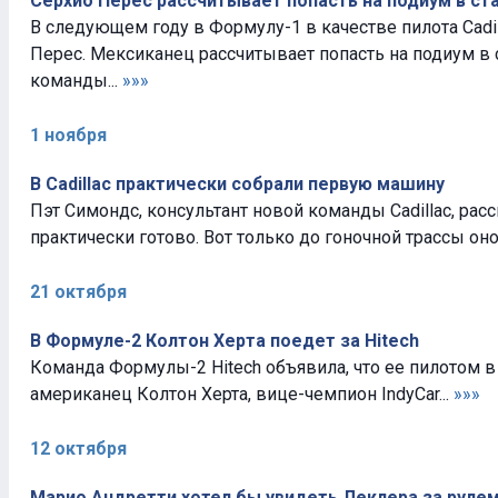
Серхио Перес рассчитывает попасть на подиум в ста
В следующем году в Формулу-1 в качестве пилота Cadil
Перес. Мексиканец рассчитывает попасть на подиум в 
команды...
»»»
1 ноября
В Cadillac практически собрали первую машину
Пэт Симондс, консультант новой команды Cadillac, расс
практически готово. Вот только до гоночной трассы оно
21 октября
В Формуле-2 Колтон Херта поедет за Hitech
Команда Формулы-2 Hitech объявила, что ее пилотом в
американец Колтон Херта, вице-чемпион IndyCar...
»»»
12 октября
Марио Андретти хотел бы увидеть Леклера за рулем