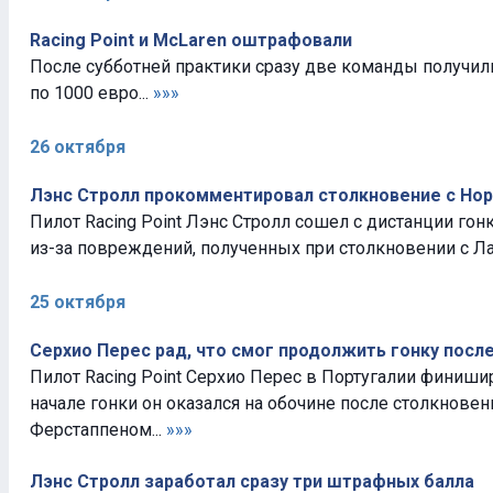
Racing Point и McLaren оштрафовали
После субботней практики сразу две команды получи
по 1000 евро...
»»»
26 октября
Лэнс Стролл прокомментировал столкновение с Но
Пилот Racing Point Лэнс Стролл сошел с дистанции гон
из-за повреждений, полученных при столкновении с Ла
25 октября
Серхио Перес рад, что смог продолжить гонку посл
Пилот Racing Point Серхио Перес в Португалии финиш
начале гонки он оказался на обочине после столкнове
Ферстаппеном...
»»»
Лэнс Стролл заработал сразу три штрафных балла