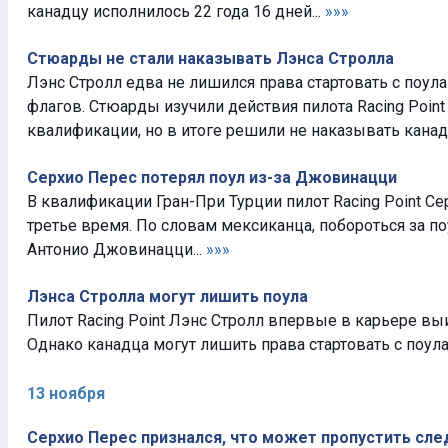
канадцу исполнилось 22 года 16 дней...
»»»
Стюарды не стали наказывать Лэнса Стролла
Лэнс Стролл едва не лишился права стартовать с поул
флагов. Стюарды изучили действия пилота Racing Point
квалификации, но в итоге решили не наказывать канадц
Серхио Перес потерял поул из-за Джовинацци
В квалификации Гран-При Турции пилот Racing Point С
третье время. По словам мексиканца, побороться за п
Антонио Джовинацци...
»»»
Лэнса Стролла могут лишить поула
Пилот Racing Point Лэнс Стролл впервые в карьере в
Однако канадца могут лишить права стартовать с поула.
13 ноября
Серхио Перес признался, что может пропустить сл