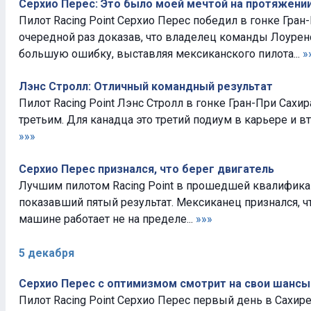
Серхио Перес: Это было моей мечтой на протяжении
Пилот Racing Point Серхио Перес победил в гонке Гран-
очередной раз доказав, что владелец команды Лоурен
большую ошибку, выставляя мексиканского пилота...
»
Лэнс Стролл: Отличный командный результат
Пилот Racing Point Лэнс Стролл в гонке Гран-При Сах
третьим. Для канадца это третий подиум в карьере и вто
»»»
Серхио Перес признался, что берег двигатель
Лучшим пилотом Racing Point в прошедшей квалификац
показавший пятый результат. Мексиканец признался, чт
машине работает не на пределе...
»»»
5 декабря
Серхио Перес с оптимизмом смотрит на свои шансы
Пилот Racing Point Серхио Перес первый день в Сахире