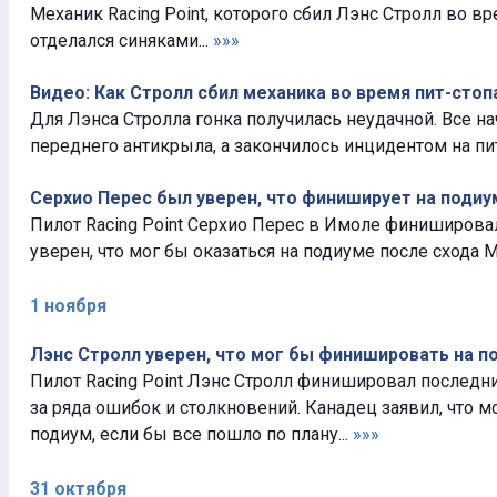
Механик Racing Point, которого сбил Лэнс Стролл во вр
отделался синяками...
»»»
Видео: Как Стролл сбил механика во время пит-стоп
Для Лэнса Стролла гонка получилась неудачной. Все н
переднего антикрыла, а закончилось инцидентом на пит
Серхио Перес был уверен, что финиширует на подиу
Пилот Racing Point Серхио Перес в Имоле финиширов
уверен, что мог бы оказаться на подиуме после схода М
1 ноября
Лэнс Стролл уверен, что мог бы финишировать на п
Пилот Racing Point Лэнс Стролл финишировал последни
за ряда ошибок и столкновений. Канадец заявил, что м
подиум, если бы все пошло по плану...
»»»
31 октября