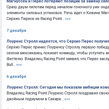
Магнуссен и Перес потеряют позиции за замену сил
Сразу двум пилотам перед началом гоночного уик-энд
элементы силовых установок. Речь идет о Кевине Магн
Серхио Пересе из Racing Point...
»»»
7 декабря
Лоуренс Стролл надеется, что Серхио Перес получит 
Серхио Перес принес Лоуренсу Строллу первую победу
сезона мексиканец покинет команду, чтобы уступить м
Феттелю. Владелец Racing Point заявил, что Перес зас
Bull...
»»»
6 декабря
Лоуренс Стролл: Сегодня мы показали амбиции ко
Владелец Racing Point Лоуренс Стролл поздравил свою
двойным подиумом в Сахире...
»»»