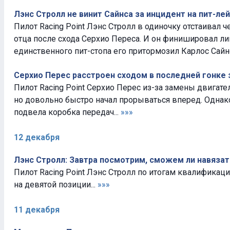
Лэнс Стролл не винит Сайнса за инцидент на пит-ле
Пилот Racing Point Лэнс Стролл в одиночку отстаивал 
отца после схода Серхио Переса. И он финишировал л
единственного пит-стопа его притормозил Карлос Сайнс
Серхио Перес расстроен сходом в последней гонке з
Пилот Racing Point Серхио Перес из-за замены двигате
но довольно быстро начал прорываться вперед. Однако
подвела коробка передач...
»»»
12 декабря
Лэнс Стролл: Завтра посмотрим, сможем ли навязат
Пилот Racing Point Лэнс Стролл по итогам квалификаци
на девятой позиции...
»»»
11 декабря