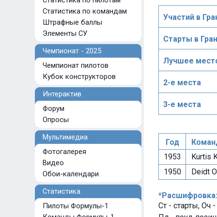
Статистика по пилотам
Статистика по командам
Участий в Гра
Штрафные баллы
Элементы СУ
Старты в Гра
Чемпионат - 2025
Лучшее место
Чемпионат пилотов
Кубок конструкторов
2-е места
Интерактив
3-е места
Форум
Опросы
Мультимедиа
Год
Коман
Фотогалерея
1953
Kurtis K
Видео
1950
Deidt O
Обои-календари
Статистика
*Расшифровка
Ст - старты, Оч 
Пилоты Формулы-1