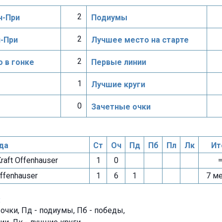
2
н-При
Подиумы
2
н-При
Лучшее место на старте
2
 в гонке
Первые линии
1
Лучшие круги
0
Зачетные очки
да
Ст
Оч
Пд
Пб
Пл
Лк
Ит
raft Offenhauser
1
0
ffenhauser
1
6
1
7 м
:
- очки, Пд - подиумы, Пб - победы,