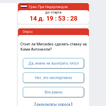
Гран-При Нидерландов
до старта:
14
д.
19
:
53
:
28
Опрос
Стоит ли Mercedes сделать ставку на
Кими Антонелли?
Да, иначе не выиграть титул
Нет, это неспортивно
Все равно
[
результаты опроса
]