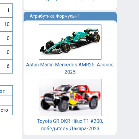
1
Атрибутика Формулы-1
10
0
0
Aston Martin Mercedes AMR25, Алонсо,
6
2025
ог
=
есто
Toyota GR DKR Hilux T1 #200,
победитель Дакара-2023