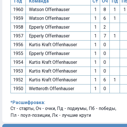
Год
Команда
Ст
Оч
Пд
П
1960
Watson Offenhauser
1
8
1
1
1959
Watson Offenhauser
1
6
1
1958
Epperly Offenhauser
1
2
1957
Epperly Offenhauser
1
7
1
1956
Kurtis Kraft Offenhauser
1
0
1955
Epperly Offenhauser
1
0
1954
Kurtis Kraft Offenhauser
1
0
1953
Kurtis Kraft Offenhauser
1
0
1952
Kurtis Kraft Offenhauser
1
6
1
1950
Wetteroth Offenhauser
1
0
*Расшифровка:
Ст - старты, Оч - очки, Пд - подиумы, Пб - победы,
Пл - поул-позиции, Лк - лучшие круги