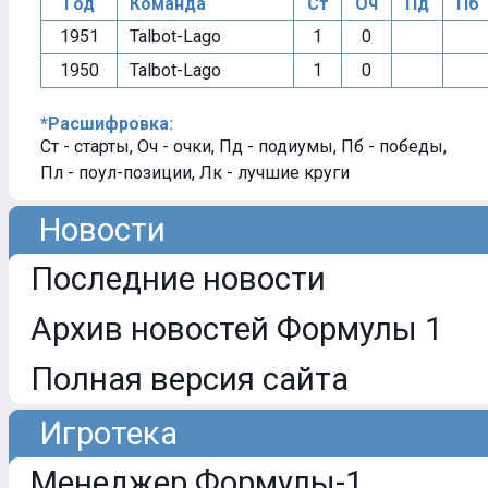
Год
Команда
Ст
Оч
Пд
Пб
1951
Talbot-Lago
1
0
1950
Talbot-Lago
1
0
*Расшифровка:
Ст - старты, Оч - очки, Пд - подиумы, Пб - победы,
Пл - поул-позиции, Лк - лучшие круги
Новости
Последние новости
Архив новостей Формулы 1
Полная версия сайта
Игротека
Менеджер Формулы-1