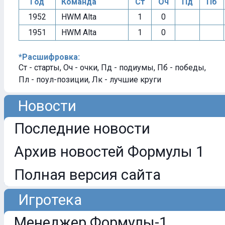
Год
Команда
Ст
Оч
Пд
Пб
1952
HWM Alta
1
0
1951
HWM Alta
1
0
*Расшифровка:
Ст - старты, Оч - очки, Пд - подиумы, Пб - победы,
Пл - поул-позиции, Лк - лучшие круги
Новости
Последние новости
Архив новостей Формулы 1
Полная версия сайта
Игротека
Менеджер Формулы-1